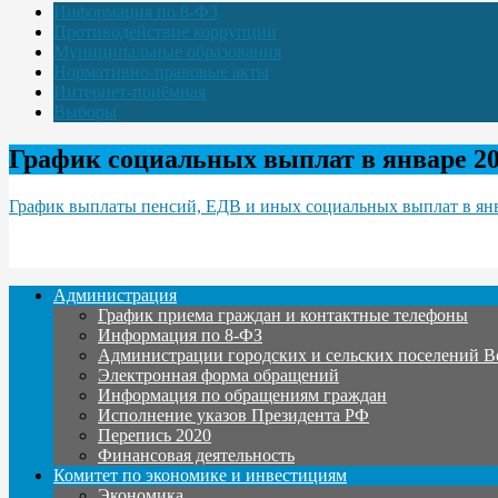
Информация по 8-ФЗ
Противодействие коррупции
Муниципальные образования
Нормативно-правовые акты
Интернет-приёмная
Выборы
График социальных выплат в январе 20
График выплаты пенсий, ЕДВ и иных социальных выплат в янв
Администрация
График приема граждан и контактные телефоны
Информация по 8-ФЗ
Администрации городских и сельских поселений В
Электронная форма обращений
Информация по обращениям граждан
Исполнение указов Президента РФ
Перепись 2020
Финансовая деятельность
Комитет по экономике и инвестициям
Экономика