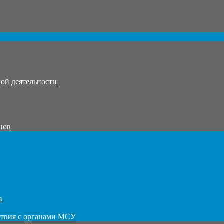
ой деятельности
нов
в
ствия с органами МСУ