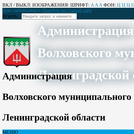
ВКЛ / ВЫКЛ:
ИЗОБРАЖЕНИЯ:
ШРИФТ:
A
A
A
ФОН:
Ц
Ц
Ц
Для слабовидящих
Перейти на старый сайт
Искать...
Администрация
Волховского му
Ленинградской 
Администрация
Волховского муниципального
Ленинградской области
МЕНЮ