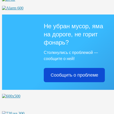
Не убран мусор, яма
на дороге, не горит
фонарь?
Столкнулись с проблемой —
сообщите о ней!
Сообщить о проблеме