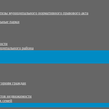
тизы муниципального нормативного правового акта
ьные парки
тости
иципального района
гориям граждан
ктов недвижимости
х семей