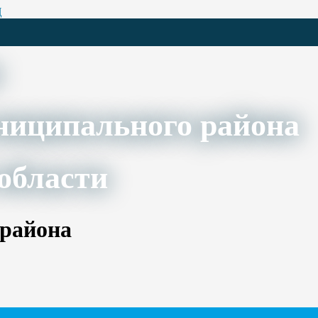
Ц
ниципального района
области
 района