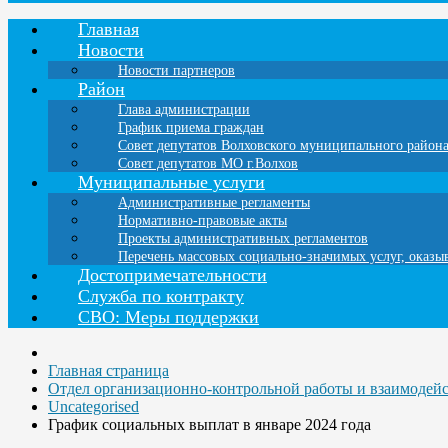
Главная
Новости
Новости партнеров
Район
Глава администрации
График приема граждан
Совет депутатов Волховского муниципального район
Совет депутатов МО г.Волхов
Муниципальные услуги
Административные регламенты
Нормативно-правовые акты
Проекты административных регламентов
Перечень массовых социально-значимых услуг, оказ
Достопримечательности
Служба по контракту
СВО: Меры поддержки
Главная страница
Отдел организационно-контрольной работы и взаимодей
Uncategorised
График социальных выплат в январе 2024 года