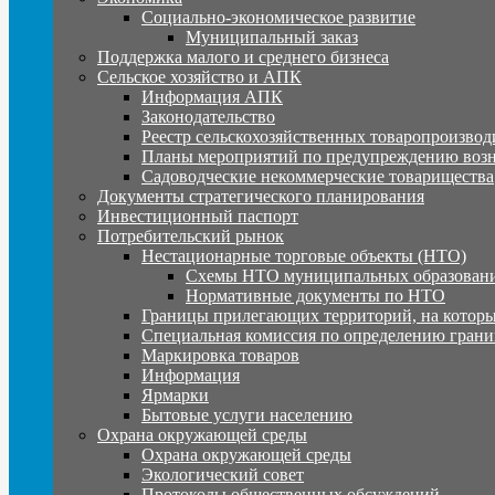
Социально-экономическое развитие
Муниципальный заказ
Поддержка малого и среднего бизнеса
Сельское хозяйство и АПК
Информация АПК
Законодательство
Реестр сельскохозяйственных товаропроизвод
Планы мероприятий по предупреждению воз
Садоводческие некоммерческие товарищества
Документы стратегического планирования
Инвестиционный паспорт
Потребительский рынок
Нестационарные торговые объекты (НТО)
Схемы НТО муниципальных образовани
Нормативные документы по НТО
Границы прилегающих территорий, на которы
Специальная комиссия по определению грани
Маркировка товаров
Информация
Ярмарки
Бытовые услуги населению
Охрана окружающей среды
Охрана окружающей среды
Экологический совет
Протоколы общественных обсуждений