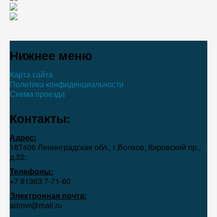
Нижнее меню
Карта сайта
Политика конфиденциальности
Схема проезда
Контакты:
Адрес:
187406 Ленинградская обл., г.Волхов, Кировский пр.,
д.32.
Телефоны:
+7 81363 7‑71-60
Электронная почта:
admvr@mail.ru