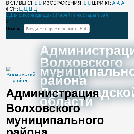
ВКЛ / ВЫКЛ:
ИЗОБРАЖЕНИЯ:
ШРИФТ:
A
A
A
ФОН:
Ц
Ц
Ц
Ц
Для слабовидящих
Перейти на старый сайт
Искать...
Администрац
Волховского
муниципальн
района
Ленинградско
Администрация
области
Волховского
муниципального
района