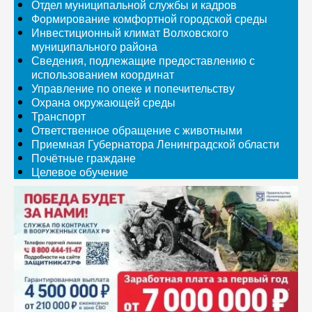
Отдел муниципальной службы и кадров
Формирование комфортной городской среды
Инвестиционный климат Волховского
муниципального района
Сведения, подлежащие предоставлению с
использованием координат
Управление по опеке и попечительству
Охрана окружающей среды
Транспорт
Ответственное обращение с животными
Приемная Губернатора Ленинградской области
Почётные граждане
Целевое обучение