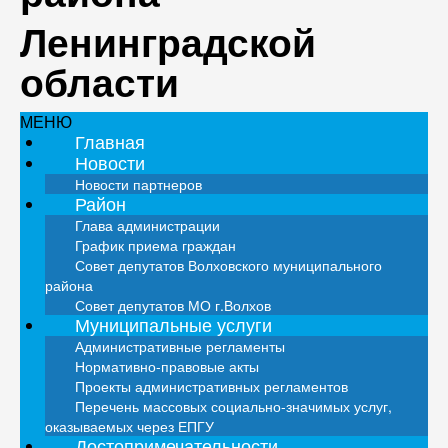
Ленинградской
области
МЕНЮ
Главная
Новости
Новости партнеров
Район
Глава администрации
График приема граждан
Совет депутатов Волховского муниципального
района
Совет депутатов МО г.Волхов
Муниципальные услуги
Административные регламенты
Нормативно-правовые акты
Проекты административных регламентов
Перечень массовых социально-значимых услуг,
оказываемых через ЕПГУ
Достопримечательности