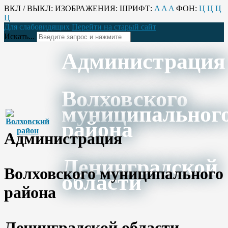
ВКЛ / ВЫКЛ:
ИЗОБРАЖЕНИЯ:
ШРИФТ:
A
A
A
ФОН:
Ц
Ц
Ц
Ц
Для слабовидящих
Перейти на старый сайт
Искать...
Администрация
Волховского
муниципальног
района
Администрация
Ленинградской
Волховского муниципального
области
района
Ленинградской области