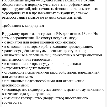
Их основные задачи — содействовать полиции в охране
общественного порядка, участвовать в профилактике
правонарушений, обеспечивать безопасность на массовых
мероприятиях и в чрезвычайных ситуациях, а также
распространять правовые знания среди жителей.
Требования к кандидатам
В дружину принимают граждан РФ, достигших 18 лет. Но
есть и ограничения. Не смогут вступить люди:
• с неснятой или непогашенной судимостью;
• в отношении которых идёт уголовное преследование;
• ранее осуждённые за умышленные преступления;
• включённые в перечень лиц, причастных к экстремистской
деятельности или терроризму;
• в отношении которых суд установил признаки
экстремистской деятельности;
• страдающие психическими расстройствами, наркоманией
или алкоголизмом;
• признанные недееспособными или ограниченно
дееспособными;
• неоднократно подвергнутые административному наказанию
в течение года до вступления;
• имеющие гражданство (подданство) иностранного
государства.