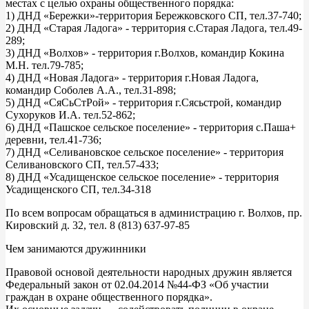
местах с целью охраны общественного порядка:
1) ДНД «Бережки»-территория Бережковского СП, тел.37-740;
2) ДНД «Старая Ладога» - территория с.Старая Ладога, тел.49-
289;
3) ДНД «Волхов» - территория г.Волхов, командир Кокина
М.Н. тел.79-785;
4) ДНД «Новая Ладога» - территория г.Новая Ладога,
командир Соболев А.А., тел.31-898;
5) ДНД «СяСьСтРой» - территория г.Сясьстрой, командир
Сухоруков И.А. тел.52-862;
6) ДНД «Пашское сельское поселение» - территория с.Паша+
деревни, тел.41-736;
7) ДНД «Селивановское сельское поселение» - территория
Селивановского СП, тел.57-433;
8) ДНД «Усадищенское сельское поселение» - территория
Усадищенского СП, тел.34-318
По всем вопросам обращаться в администрацию г. Волхов, пр.
Кировский д. 32, тел. 8 (813) 637-97-85
Чем занимаются дружинники
Правовой основой деятельности народных дружин является
Федеральный закон от 02.04.2014 №44-ФЗ «Об участии
граждан в охране общественного порядка».