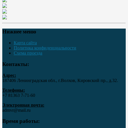
Нижнее меню
Карта сайта
Политика конфиденциальности
Схема проезда
Контакты:
Адрес:
187406 Ленинградская обл., г.Волхов, Кировский пр., д.32.
Телефоны:
+7 81363 7‑71-60
Электронная почта:
admvr@mail.ru
Время работы: