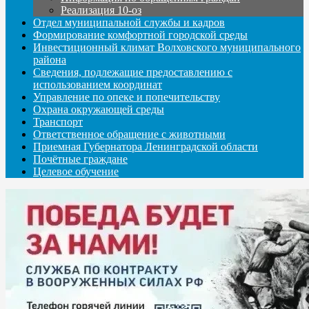
Реализация 10-оз
Отдел муниципальной службы и кадров
Формирование комфортной городской среды
Инвестиционный климат Волховского муниципального
района
Сведения, подлежащие предоставлению с
использованием координат
Управление по опеке и попечительству
Охрана окружающей среды
Транспорт
Ответственное обращение с животными
Приемная Губернатора Ленинградской области
Почётные граждане
Целевое обучение