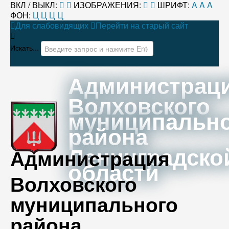
ВКЛ / ВЫКЛ:
ИЗОБРАЖЕНИЯ:
ШРИФТ:
A
A
A
ФОН:
Ц
Ц
Ц
Ц
Для слабовидящих
Перейти на старый сайт
Искать...
Администрац
Волховского
муниципальн
района
Ленинградско
Администрация
области
Волховского
муниципального
района