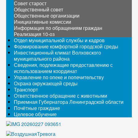
Совет старост
Общественный совет
Общественные организации
Инициативные комиссии
Информация по обращениям граждан
Реализация 10-оз
Отдел муниципальной службы и кадров
Формирование комфортной городской среды
Инвестиционный климат Волховского
муниципального района
Сведения, подлежащие предоставлению с
использованием координат
Управление по опеке и попечительству
Охрана окружающей среды
Транспорт
Ответственное обращение с животными
Приемная Губернатора Ленинградской области
Почётные граждане
Целевое обучение