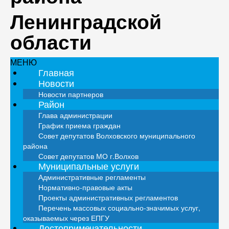
Ленинградской
области
МЕНЮ
Главная
Новости
Новости партнеров
Район
Глава администрации
График приема граждан
Совет депутатов Волховского муниципального
района
Совет депутатов МО г.Волхов
Муниципальные услуги
Административные регламенты
Нормативно-правовые акты
Проекты административных регламентов
Перечень массовых социально-значимых услуг,
оказываемых через ЕПГУ
Достопримечательности