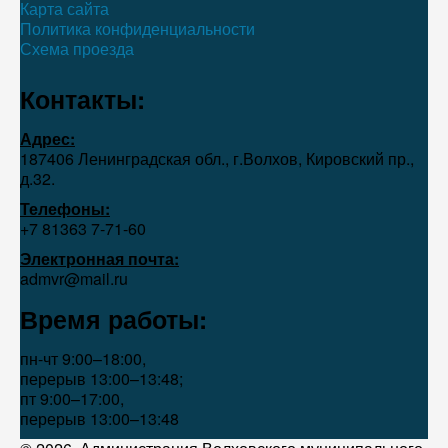
Карта сайта
Политика конфиденциальности
Схема проезда
Контакты:
Адрес:
187406 Ленинградская обл., г.Волхов, Кировский пр.,
д.32.
Телефоны:
+7 81363 7‑71-60
Электронная почта:
admvr@mail.ru
Время работы:
пн-чт 9:00–18:00,
перерыв 13:00–13:48;
пт 9:00–17:00,
перерыв 13:00–13:48