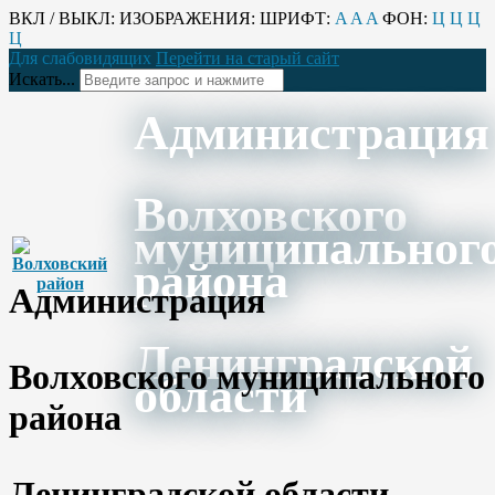
ВКЛ / ВЫКЛ:
ИЗОБРАЖЕНИЯ:
ШРИФТ:
A
A
A
ФОН:
Ц
Ц
Ц
Ц
Для слабовидящих
Перейти на старый сайт
Искать...
Администрация
Волховского
муниципальног
района
Администрация
Ленинградской
Волховского муниципального
области
района
Ленинградской области