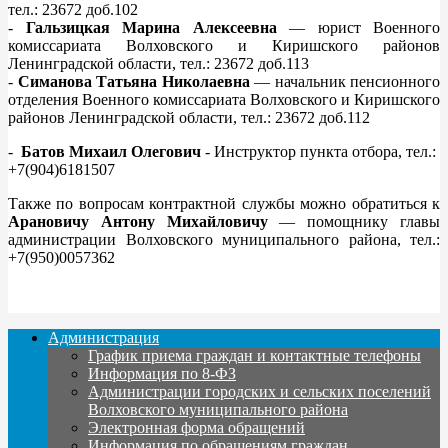
тел.: 23672 доб.102
-
Гальзицкая Марина Алексеевна
— юрист Военного
комиссариата Волховского и Киришского районов
Ленинградской области, тел.: 23672 доб.113
-
Симанова Татьяна Николаевна
— начальник пенсионного
отделения Военного комиссариата Волховского и Киришского
районов Ленинградской области, тел.: 23672 доб.112
-
Батов Михаил Олегович
- Инструктор пункта отбора, тел.:
+7(904)6181507
Также по вопросам контрактной службы можно обратиться к
Арановичу Антону Михайловичу
— помощнику главы
администрации Волховского муниципального района, тел.:
+7(950)0057362
Администрация
График приема граждан и контактные телефоны
Информация по 8-ФЗ
Администрации городских и сельских поселений
Волховского муниципального района
Электронная форма обращений
Информация по обращениям граждан