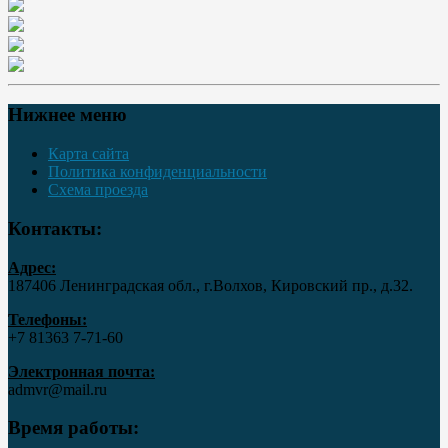
Нижнее меню
Карта сайта
Политика конфиденциальности
Схема проезда
Контакты:
Адрес:
187406 Ленинградская обл., г.Волхов, Кировский пр., д.32.
Телефоны:
+7 81363 7‑71-60
Электронная почта:
admvr@mail.ru
Время работы: