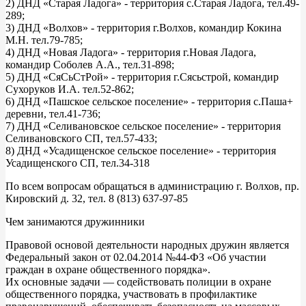
2) ДНД «Старая Ладога» - территория с.Старая Ладога, тел.49-
289;
3) ДНД «Волхов» - территория г.Волхов, командир Кокина
М.Н. тел.79-785;
4) ДНД «Новая Ладога» - территория г.Новая Ладога,
командир Соболев А.А., тел.31-898;
5) ДНД «СяСьСтРой» - территория г.Сясьстрой, командир
Сухоруков И.А. тел.52-862;
6) ДНД «Пашское сельское поселение» - территория с.Паша+
деревни, тел.41-736;
7) ДНД «Селивановское сельское поселение» - территория
Селивановского СП, тел.57-433;
8) ДНД «Усадищенское сельское поселение» - территория
Усадищенского СП, тел.34-318
По всем вопросам обращаться в администрацию г. Волхов, пр.
Кировский д. 32, тел. 8 (813) 637-97-85
Чем занимаются дружинники
Правовой основой деятельности народных дружин является
Федеральный закон от 02.04.2014 №44-ФЗ «Об участии
граждан в охране общественного порядка».
Их основные задачи — содействовать полиции в охране
общественного порядка, участвовать в профилактике