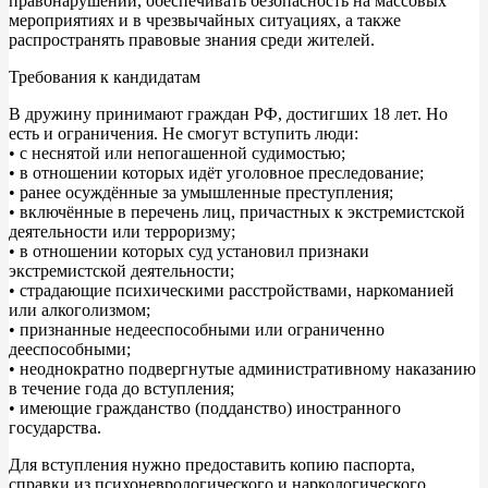
правонарушений, обеспечивать безопасность на массовых
мероприятиях и в чрезвычайных ситуациях, а также
распространять правовые знания среди жителей.
Требования к кандидатам
В дружину принимают граждан РФ, достигших 18 лет. Но
есть и ограничения. Не смогут вступить люди:
• с неснятой или непогашенной судимостью;
• в отношении которых идёт уголовное преследование;
• ранее осуждённые за умышленные преступления;
• включённые в перечень лиц, причастных к экстремистской
деятельности или терроризму;
• в отношении которых суд установил признаки
экстремистской деятельности;
• страдающие психическими расстройствами, наркоманией
или алкоголизмом;
• признанные недееспособными или ограниченно
дееспособными;
• неоднократно подвергнутые административному наказанию
в течение года до вступления;
• имеющие гражданство (подданство) иностранного
государства.
Для вступления нужно предоставить копию паспорта,
справки из психоневрологического и наркологического