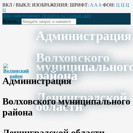
ВКЛ / ВЫКЛ:
ИЗОБРАЖЕНИЯ:
ШРИФТ:
A
A
A
ФОН:
Ц
Ц
Ц
Ц
Для слабовидящих
Перейти на старый сайт
Искать...
Администрация
Волховского
муниципальног
района
Администрация
Ленинградской
Волховского муниципального
области
района
Ленинградской области