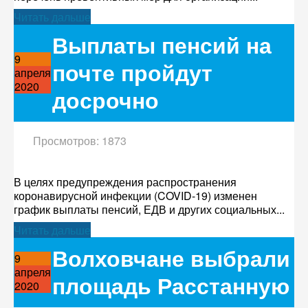
Читать дальше
Выплаты пенсий на
9
почте пройдут
апреля
2020
досрочно
Просмотров: 1873
В целях предупреждения распространения
коронавирусной инфекции (COVID-19) изменен
график выплаты пенсий, ЕДВ и других социальных...
Читать дальше
Волховчане выбрали
9
апреля
площадь Расстанную
2020