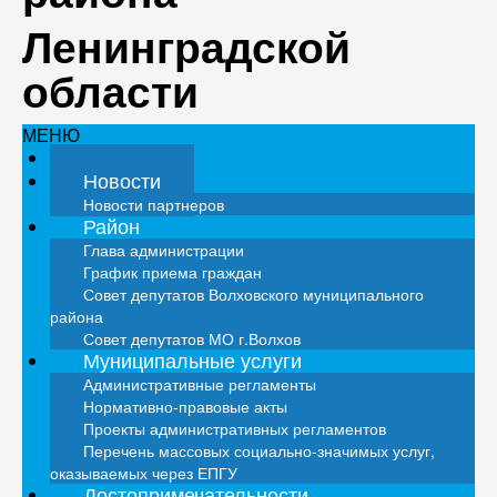
Ленинградской
области
МЕНЮ
Главная
Новости
Новости партнеров
Район
Глава администрации
График приема граждан
Совет депутатов Волховского муниципального
района
Совет депутатов МО г.Волхов
Муниципальные услуги
Административные регламенты
Нормативно-правовые акты
Проекты административных регламентов
Перечень массовых социально-значимых услуг,
оказываемых через ЕПГУ
Достопримечательности