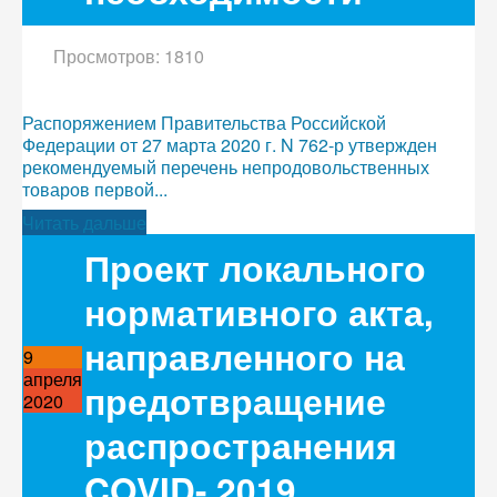
Просмотров: 1810
Распоряжением Правительства Российской
Федерации от 27 марта 2020 г. N 762-р утвержден
рекомендуемый перечень непродовольственных
товаров первой...
Читать дальше
Проект локального
нормативного акта,
направленного на
9
апреля
предотвращение
2020
распространения
COVID- 2019