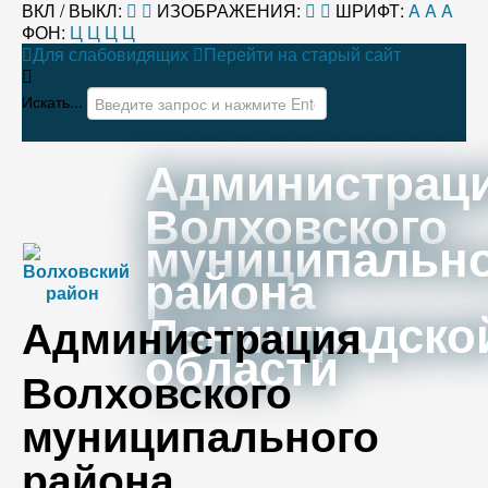
ВКЛ / ВЫКЛ:
ИЗОБРАЖЕНИЯ:
ШРИФТ:
A
A
A
ФОН:
Ц
Ц
Ц
Ц
Для слабовидящих
Перейти на старый сайт
Искать...
Администрац
Волховского
муниципальн
района
Ленинградско
Администрация
области
Волховского
муниципального
района