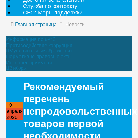
Служба по контракту
СВО: Меры поддержки
Главная страница
Новости
Информация по 8-ФЗ
Противодействие коррупции
Муниципальные образования
Нормативно-правовые акты
Интернет-приёмная
Выборы
Рекомендуемый
перечень
10
непродовольственных
апреля
2020
товаров первой
необходимости