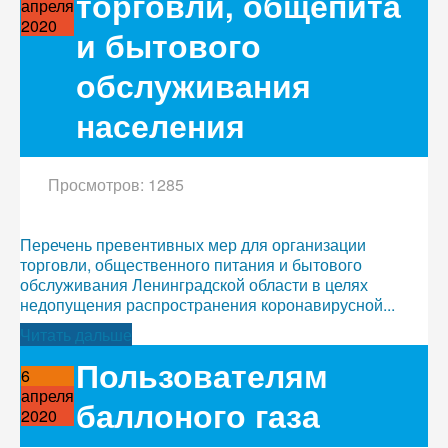
торговли, общепита
апреля
2020
и бытового
обслуживания
населения
Просмотров: 1285
Перечень превентивных мер для организации
торговли, общественного питания и бытового
обслуживания Ленинградской области в целях
недопущения распространения коронавирусной...
Читать дальше
Пользователям
6
апреля
баллоного газа
2020