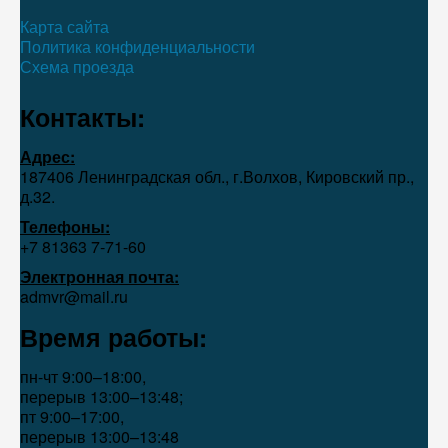
Карта сайта
Политика конфиденциальности
Схема проезда
Контакты:
Адрес:
187406 Ленинградская обл., г.Волхов, Кировский пр.,
д.32.
Телефоны:
+7 81363 7‑71-60
Электронная почта:
admvr@mail.ru
Время работы:
пн-чт 9:00–18:00,
перерыв 13:00–13:48;
пт 9:00–17:00,
перерыв 13:00–13:48