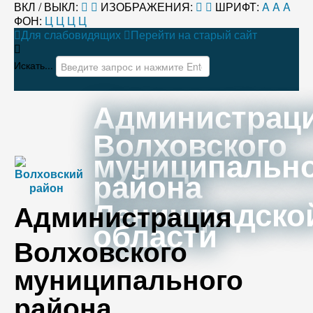
ВКЛ / ВЫКЛ:
ИЗОБРАЖЕНИЯ:
ШРИФТ:
A
A
A
ФОН:
Ц
Ц
Ц
Ц
Для слабовидящих
Перейти на старый сайт
Искать...
Администрац
Волховского
муниципальн
района
Ленинградско
Администрация
области
Волховского
муниципального
района