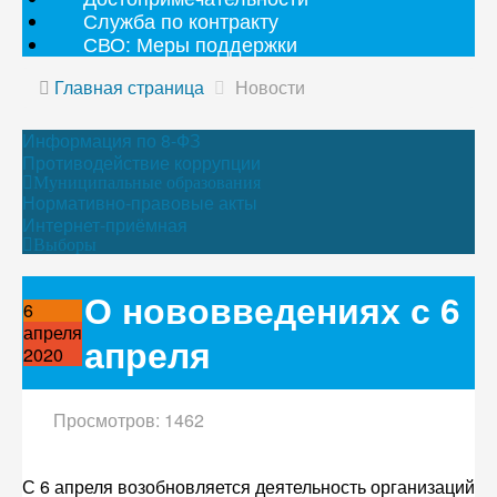
Служба по контракту
СВО: Меры поддержки
Главная страница
Новости
Информация по 8-ФЗ
Противодействие коррупции
Муниципальные образования
Нормативно-правовые акты
Интернет-приёмная
Выборы
О нововведениях с 6
6
апреля
апреля
2020
Просмотров: 1462
С 6 апреля возобновляется деятельность организаций