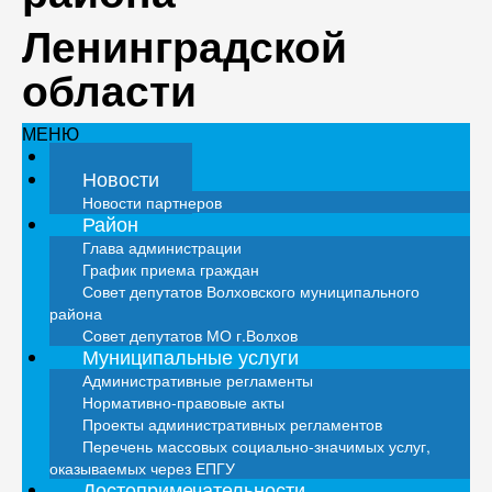
Ленинградской
области
МЕНЮ
Главная
Новости
Новости партнеров
Район
Глава администрации
График приема граждан
Совет депутатов Волховского муниципального
района
Совет депутатов МО г.Волхов
Муниципальные услуги
Административные регламенты
Нормативно-правовые акты
Проекты административных регламентов
Перечень массовых социально-значимых услуг,
оказываемых через ЕПГУ
Достопримечательности