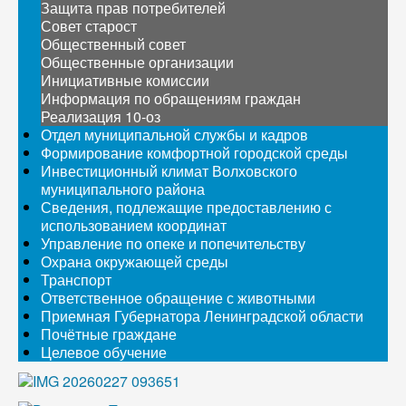
Защита прав потребителей
Совет старост
Общественный совет
Общественные организации
Инициативные комиссии
Информация по обращениям граждан
Реализация 10-оз
Отдел муниципальной службы и кадров
Формирование комфортной городской среды
Инвестиционный климат Волховского
муниципального района
Сведения, подлежащие предоставлению с
использованием координат
Управление по опеке и попечительству
Охрана окружающей среды
Транспорт
Ответственное обращение с животными
Приемная Губернатора Ленинградской области
Почётные граждане
Целевое обучение