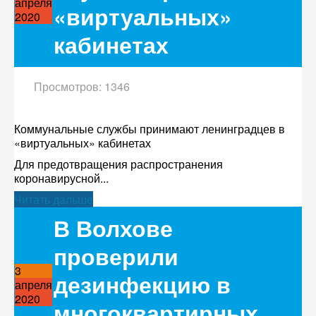
апреля
«виртуальных»
2020
кабинетах
Просмотров: 1346
Коммунальные службы принимают ленинградцев в
«виртуальных» кабинетах
Для предотвращения распространения
коронавирусной...
Читать дальше
В Волхове
проверили
3
дезинфекцию в
апреля
2020
многоквартирных