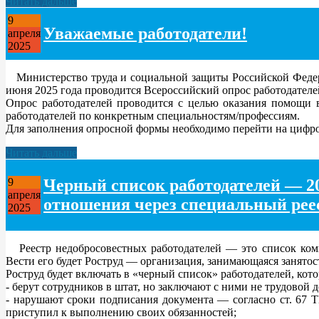
Читать дальше
9
Уважаемые работодатели!
апреля
2025
Министерство труда и социальной защиты Российской Федерац
июня 2025 года проводится Всероссийский опрос работодателе
Опрос работодателей проводится с целью оказания помощи 
работодателей по конкретным специальностям/профессиям.
Для заполнения опросной формы необходимо перейти на цифро
Читать дальше
Черный список работодателей — 202
9
апреля
отношения через специальный рее
2025
Реестр недобросовестных работодателей — это список ком
Вести его будет Роструд — организация, занимающаяся занятос
Роструд будет включать в «черный список» работодателей, кото
- берут сотрудников в штат, но заключают с ними не трудовой 
- нарушают сроки подписания документа — согласно ст. 67 Т
приступил к выполнению своих обязанностей;