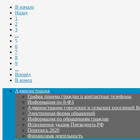
В начало
Назад
1
2
3
...
5
6
7
8
9
...
Вперёд
В конец
Администрация
График приема граждан и контактные телефоны
Информация по 8-ФЗ
Администрации городских и сельских поселений В
Электронная форма обращений
Информация по обращениям граждан
Исполнение указов Президента РФ
Перепись 2020
Финансовая деятельность