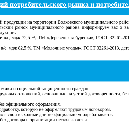
ий потребительского рынка и потребите
 продукции на территории Волховского муниципального района
ельский рынок муниципального района информируем вас о в
дукции:
е в/с, мдж 72,5 %, ТМ «Деревенская буренка», ГОСТ 32261-2013
/с, мдж 82,5 %, ТМ «Молочные угодья», ГОСТ 32261-2013, дата из
номики и социальной защищенности граждан.
рудовых отношений, основанные на устной договоренности, без
без официального оформления.
дработку, которую не оформляют трудовым договором.
но в свои выходные дни неофициально «подрабатывает».
ез договора в организации несколько лет и...