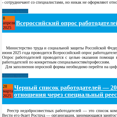
- сотрудничают со специалистами, но никак не оформляют отно
Читать дальше
8
Всероссийский опрос работодателе
апреля
2025
Министерство труда и социальной защиты Российской Федерац
июня 2025 года проводится Всероссийский опрос работодателе
Опрос работодателей проводится с целью оказания помощи 
работодателей по конкретным специальностям/профессиям.
Для заполнения опросной формы необходимо перейти на цифров
Читать дальше
Черный список работодателей — 202
28
марта
отношения через специальный рее
2025
Реестр недобросовестных работодателей — это список ком
Вести его будет Роструд — организация, занимающаяся занятос