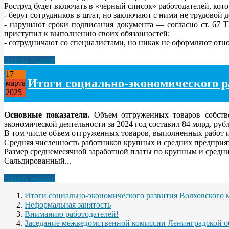
Роструд будет включать в «черный список» работодателей, кото
- берут сотрудников в штат, но заключают с ними не трудовой 
- нарушают сроки подписания документа — согласно ст. 67 Т
приступил к выполнению своих обязанностей;
- сотрудничают со специалистами, но никак не оформляют отно
Читать дальше
17
Итоги социально-экономического ра
марта
2025
Основные показатели.
Объем отгруженных товаров собств
экономической деятельности за 2024 год составил 84 млрд. руб
В том числе объем отгруженных товаров, выполненных работ и 
Средняя численность работников крупных и средних предприяти
Размер среднемесячной заработной платы по крупным и средним
Сальдированный...
Читать дальше
Итоги социально-экономического развития Волховского 
Неформальная занятость
Вниманию работодателей!
Заседание межведомственной комиссии Ленинградской о