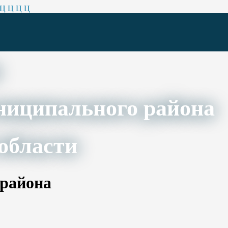
Ц
Ц
Ц
Ц
ниципального района
области
 района