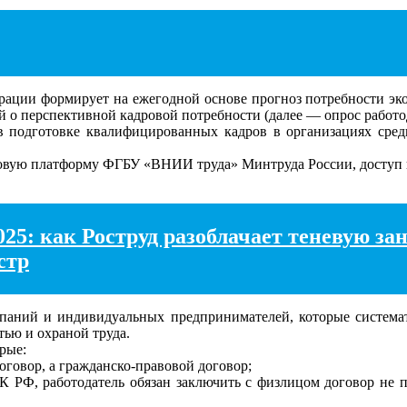
ии формирует на ежегодной основе прогноз потребности эконо
й о перспективной кадровой потребности (далее — опрос работо
в подготовке квалифицированных кадров в организациях сред
вую платформу ФГБУ «ВНИИ труда» Минтруда России, доступ к 
5: как Роструд разоблачает теневую зан
стр
паний и индивидуальных предпринимателей, которые система
тью и охраной труда.
рые:
договор, а гражданско-правовой договор;
К РФ, работодатель обязан заключить с физлицом договор не по