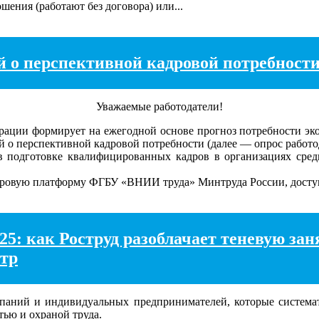
шения (работают без договора) или...
й о перспективной кадровой потребност
Уважаемые работодатели!
ии формирует на ежегодной основе прогноз потребности эконо
й о перспективной кадровой потребности (далее — опрос работо
в подготовке квалифицированных кадров в организациях сред
ую платформу ФГБУ «ВНИИ труда» Минтруда России, доступ к кот
5: как Роструд разоблачает теневую зан
стр
паний и индивидуальных предпринимателей, которые система
тью и охраной труда.