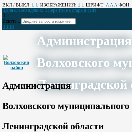
ВКЛ / ВЫКЛ:
ИЗОБРАЖЕНИЯ:
ШРИФТ:
A
A
A
ФОН:
Для слабовидящих
Перейти на старый сайт
Искать...
Администрация
Волховского му
Ленинградской 
Администрация
Волховского муниципального
Ленинградской области