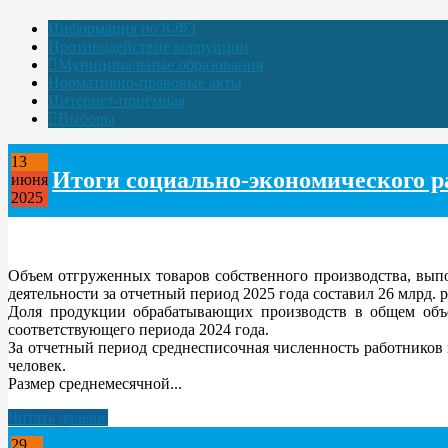
Информация по 8-ФЗ
Противодействие коррупции
Муниципальные образования
Нормативно-правовые акты
Интернет-приёмная
Выборы
13
Итоги социально-экономического ра
июня
2025
Объем отгруженных товаров собственного производства, вып
деятельности за отчетный период 2025 года составил 26 млрд. 
Доля продукции обрабатывающих производств в общем объем
соответствующего периода 2024 года.
За отчетный период среднесписочная численность работников 
человек.
Размер среднемесячной...
Читать дальше
29