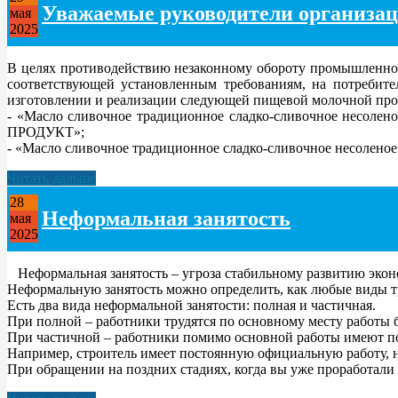
Уважаемые руководители организац
мая
2025
В целях противодействию незаконному обороту промышленной
соответствующей установленным требованиям, на потребит
изготовлении и реализации следующей пищевой молочной про
- «Масло сливочное традиционное сладко-сливочное несолено
ПРОДУКТ»;
- «Масло сливочное традиционное сладко-сливочное несоленое в
Читать дальше
28
Неформальная занятость
мая
2025
Неформальная занятость – угроза стабильному развитию эко
Неформальную занятость можно определить, как любые виды т
Есть два вида неформальной занятости: полная и частичная.
При полной – работники трудятся по основному месту работы 
При частичной – работники помимо основной работы имеют по
Например, строитель имеет постоянную официальную работу, 
При обращении на поздних стадиях, когда вы уже проработали б