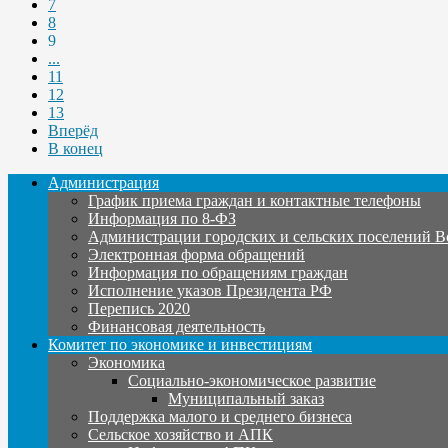
7
8
9
...
11
12
13
Вперёд
В конец
Администрация
График приема граждан и контактные телефоны
Информация по 8-ФЗ
Администрации городских и сельских поселений В
Электронная форма обращений
Информация по обращениям граждан
Исполнение указов Президента РФ
Перепись 2020
Финансовая деятельность
Комитет по экономике и инвестициям
Экономика
Социально-экономическое развитие
Муниципальный заказ
Поддержка малого и среднего бизнеса
Сельское хозяйство и АПК