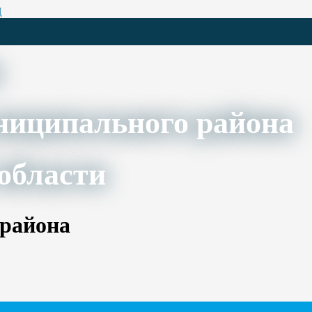
Ц
ниципального района
области
 района