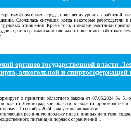
 скрытых форм оплаты труда, повышения уровня заработной плат
шений. Сложилась ситуация, когда некоторые работодатели в 
 трудовых отношений. Кроме того, и многие работники предпочи
трудовых, ни в гражданско-правовых отношениях с работодателем
:
чий органов государственной власти Ле
спирта, алкогольной и спиртосодержащей
ирует о принятии областного закона от 07.05.2024 № 51-оз
ой власти Ленинградской области в области производства и 
торому с 1 сентября 2024 года устанавливаются:
ествляющих розничную продажу пива и пивных напитков, сидра,
общественного питания) и порядок ограничений...