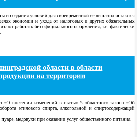
ы и создания условий для своевременной ее выплаты остаются
целях экономии и ухода от налоговых и других обязательных
тают работать без официального оформления, т.е. фактически
.
нинградской области в области
 продукции на территории
 «О внесении изменений в статью 5 областного закона «Об
оборота этилового спирта, алкогольной и спиртосодержащей
 пуаре, медовухи при оказании услуг общественного питания.