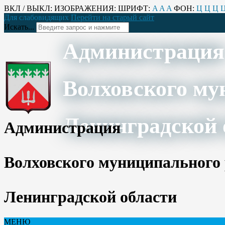
ВКЛ / ВЫКЛ:
ИЗОБРАЖЕНИЯ:
ШРИФТ:
A
A
A
ФОН:
Ц
Ц
Ц
Для слабовидящих
Перейти на старый сайт
Искать...
Администрация
Волховского му
Ленинградской 
Администрация
Волховского муниципального
Ленинградской области
МЕНЮ