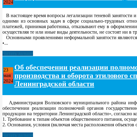
2024
В настоящее время вопросы легализации теневой занятости и
одними из основных задач в сфере социально-трудовых отно
платежей, принимая работника, отказывают ему в оформлении
осуществляя те или иные виды деятельности, не состоят ни в 
Основными проявлениями неформальной занятости являются
•...
Читать дальше
Об обеспечении реализации полномо
23
производства и оборота этилового 
мая
2024
Ленинградской области
Администрация Волховского муниципального района информ
обеспечении реализации полномочий органов государственн
продукции на территории Ленинградской области», согласно ко
1. Требование к типам объектов общественного питания, осущ
2. Основания, условия (включая места расположения объектов 
Читать дальше