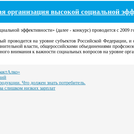
ая организация высокой социальной эф
альной эффективности» (далее - конкурс) проводится с 2009 г
орый проводится на уровне субъектов Российской Федерации, 
лнительной власти, общероссийскими объединениями профсоюзо
ого внимания к важности социальных вопросов на уровне орга
фактАлко»
ний
одукции. Что должен знать потребитель.
за слишком низких зарплат