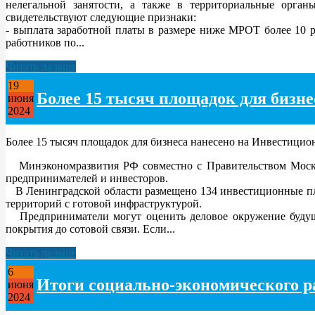
нелегальной занятости, а также в территориальные орган
свидетельствуют следующие признаки:
- выплата заработной платы в размере ниже МРОТ более 10 р
работников по...
Читать дальше
19
Более 15 тысяч площадок для бизн
июня
2024
Более 15 тысяч площадок для бизнеса нанесено на Инвестици
Минэкономразвития РФ совместно с Правительством Москвы
предпринимателей и инвесторов.
В Ленинградской области размещено 134 инвестиционные площ
территорий с готовой инфраструктурой.
Предприниматели могут оценить деловое окружение будуще
покрытия до сотовой связи. Если...
Читать дальше
6
Итоги социально-экономического ра
июня
2024