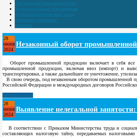
Противодействие коррупции
Муниципальные образования
Нормативно-правовые акты
Интернет-приёмная
Выборы
28
Незаконный оборот промышленной
июня
2024
Оборот промышленной продукции включает в себя все этап
промышленной продукции, включая ввоз (импорт) и выво
транспортировки, а также дальнейшее ее уничтожение, утилиза
В свою очередь, под незаконным оборотом промышленной пр
Российской Федерации и международных договоров Российско
Читать дальше
28
Выявление нелегальной занятости: 
июня
2024
В соответствии с Приказом Министерства труда и социаль
составляющих налоговую тайну, передаваемых налоговыми