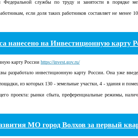
ы Федеральной службы по труду и занятости в порядке ме
аботникам, если доля таких работников составляет не менее 1
еса нанесено на Инвестиционную карту Р
онную карту России
https://invest.gov.ru/
 разработало инвестиционную карту России. Она уже введен
адки, из которых 130 - земельные участки, 4 - здания и помещ
го проекта: рынки сбыта, преференциальные режимы, нали
звития МО город Волхов за первый квар