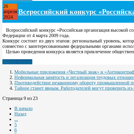
26
Всероссийский конкурс «Российск
апреля
2024
Всероссийский конкурс «Российская организация высокой соци
Федерации от 4 марта 2009 года.
Конкурс состоит из двух этапов: региональный уровень, кот
совместно с заинтересованными федеральными органами испо
Целью проведения конкурса является привлечение общественн
Читать дальше
Мобильные приложения «Честный знак» и «Антиконтра
Неформальная занятость и легализация трудовых отноше
Противодействие незаконному обороту промышленной пр
Тайное станет явным. Работодателей могут проверить из-
Страница 9 из 23
В начало
Назад
...
5
6