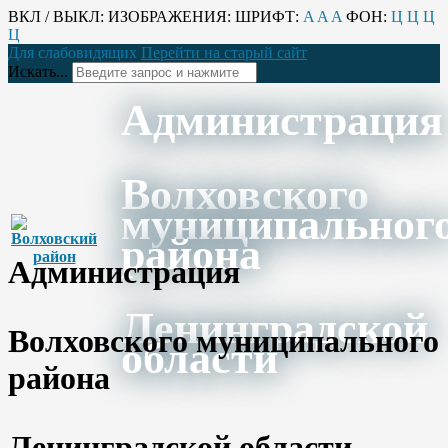
ВКЛ / ВЫКЛ:
ИЗОБРАЖЕНИЯ:
ШРИФТ:
A
A
A
ФОН:
Ц
Ц
Ц
Ц
Для слабовидящих
Перейти на старый сайт
Искать...
Администрация
Волховского
муниципальног
района
Администрация
Ленинградской
Волховского муниципального
области
района
Ленинградской области