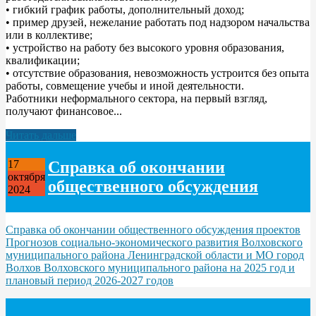
• гибкий график работы, дополнительный доход;
• пример друзей, нежелание работать под надзором начальства
или в коллективе;
• устройство на работу без высокого уровня образования,
квалификации;
• отсутствие образования, невозможность устроится без опыта
работы, совмещение учебы и иной деятельности.
Работники неформального сектора, на первый взгляд,
получают финансовое...
Читать дальше
Справка об окончании
17
октября
общественного обсуждения
2024
Справка об окончании общественного обсуждения проектов
Прогнозов социально-экономического развития Волховского
муниципального района Ленинградской области и МО город
Волхов Волховского муниципального района на 2025 год и
плановый период 2026-2027 годов