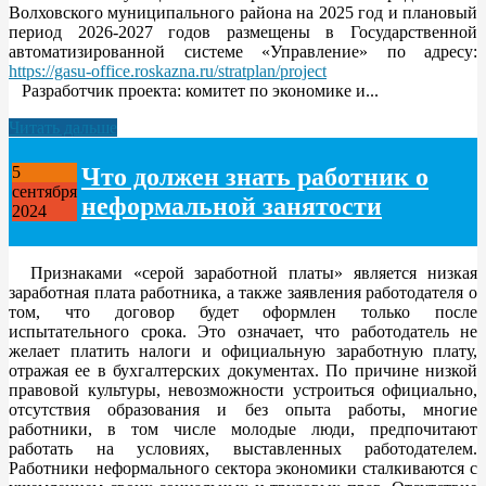
Волховского муниципального района на 2025 год и плановый
период 2026-2027 годов размещены в Государственной
автоматизированной системе «Управление» по адресу:
https://gasu-office.roskazna.ru/stratplan/project
Разработчик проекта: комитет по экономике и...
Читать дальше
Что должен знать работник о
5
сентября
неформальной занятости
2024
Признаками «серой заработной платы» является низкая
заработная плата работника, а также заявления работодателя о
том, что договор будет оформлен только после
испытательного срока. Это означает, что работодатель не
желает платить налоги и официальную заработную плату,
отражая ее в бухгалтерских документах. По причине низкой
правовой культуры, невозможности устроиться официально,
отсутствия образования и без опыта работы, многие
работники, в том числе молодые люди, предпочитают
работать на условиях, выставленных работодателем.
Работники неформального сектора экономики сталкиваются с