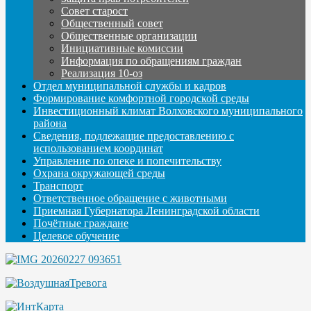
Совет старост
Общественный совет
Общественные организации
Инициативные комиссии
Информация по обращениям граждан
Реализация 10-оз
Отдел муниципальной службы и кадров
Формирование комфортной городской среды
Инвестиционный климат Волховского муниципального
района
Сведения, подлежащие предоставлению с
использованием координат
Управление по опеке и попечительству
Охрана окружающей среды
Транспорт
Ответственное обращение с животными
Приемная Губернатора Ленинградской области
Почётные граждане
Целевое обучение