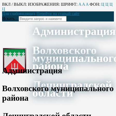
ВКЛ / ВЫКЛ:
ИЗОБРАЖЕНИЯ:
ШРИФТ:
A
A
A
ФОН:
Ц
Ц
Ц
Ц
Для слабовидящих
Перейти на старый сайт
Искать...
Администрация
Волховского
муниципальног
района
Администрация
Ленинградской
Волховского муниципального
области
района
Ленинградской области