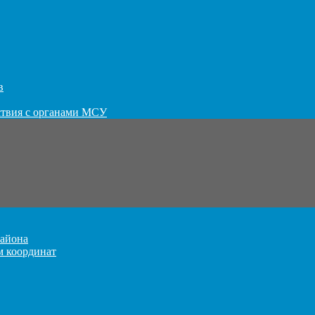
в
ствия с органами МСУ
айона
м координат