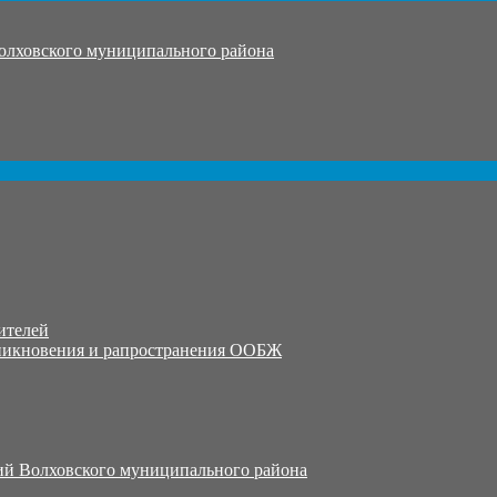
олховского муниципального района
ителей
никновения и рапространения ООБЖ
й Волховского муниципального района