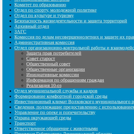
Комитет по образованию
Отдел по спорту, молодежной политике
Отдел по культуре и туризму
Безопасность жизнедеятельности и защита территорий
Архивный отдел
ЗАГС
Комиссия по делам несовершеннолетних и защите их пра
Административная комиссия
Отдел организационно-контрольной работы и взаимодей
Защита прав потребителей
Совет старост
Общественный совет
Общественные организации
Инициативные комиссии
Информация по обращениям граждан
Реализация 10-оз
Отдел муниципальной службы и кадров
Формирование комфортной городской среды
Инвестиционный климат Волховского муниципального р
Сведения, подлежащие предоставлению с использование
Управление по опеке и попечительству
Охрана окружающей среды
Транспорт
Ответственное обращение с животными
Приемная Губернатора Ленинградской области