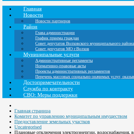
Главная
Новости
Новости партнеров
Район
Глава администрации
График приема граждан
Совет депутатов Волховского муниципального район
Совет депутатов МО г.Волхов
Муниципальные услуги
Административные регламенты
Нормативно-правовые акты
Проекты административных регламентов
Перечень массовых социально-значимых услуг, оказ
Достопримечательности
Служба по контракту
СВО: Меры поддержки
Главная страница
Комитет по управлению муниципальным имуществом
Предоставление земельных участков
Uncategorised
Плановые отключения электроэнергии, водоснабжения, 