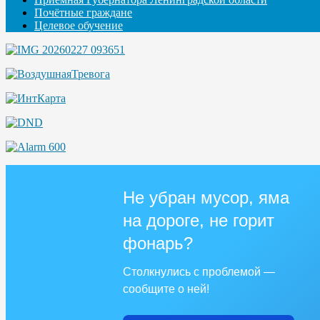
Почётные граждане
Целевое обучение
Не убран мусор, яма
на дороге, не горит
фонарь?
Столкнулись с проблемой —
сообщите о ней!