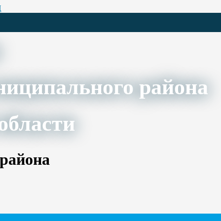
Ц
ниципального района
области
 района