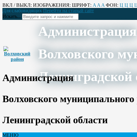
ВКЛ / ВЫКЛ:
ИЗОБРАЖЕНИЯ:
ШРИФТ:
A
A
A
ФОН:
Ц
Ц
Ц
Для слабовидящих
Перейти на старый сайт
Искать...
Администрация
Волховского му
Ленинградской 
Администрация
Волховского муниципального
Ленинградской области
МЕНЮ