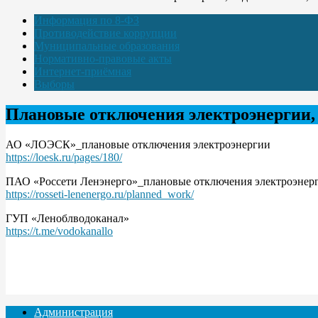
Информация по 8-ФЗ
Противодействие коррупции
Муниципальные образования
Нормативно-правовые акты
Интернет-приёмная
Выборы
Плановые отключения электроэнергии, 
АО «ЛОЭСК»_плановые отключения электроэнергии
https://loesk.ru/pages/180/
ПАО «Россети Ленэнерго»_плановые отключения электроэнер
https://rosseti-lenenergo.ru/planned_work/
ГУП «Леноблводоканал»
https://t.me/vodokanallo
Администрация