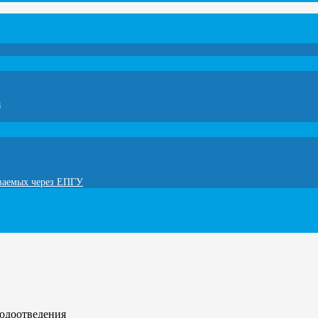
а
ываемых через ЕПГУ
водоотведения