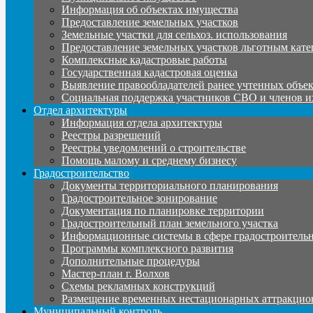
Информация об объектах имущества
Предоставление земельных участков
Земельные участки для сельхоз. использования
Предоставление земельных участков льготным кате
Комплексные кадастровые работы
Государственная кадастровая оценка
Выявление правообладателей ранее учтенных объе
Социальная поддержка участников СВО и членов и
Отдел архитектуры
Информация отдела архитектуры
Реестры разрешений
Реестры уведомлений о строительстве
Помощь малому и среднему бизнесу
Градостроительство
Документы территориального планирования
Градостроительное зонирование
Документация по планировке территории
Градостроительный план земельного участка
Информационные системы в сфере градостроительн
Программы комплексного развития
Дополнительные процедуры
Мастер-план г. Волхов
Схемы рекламных конструкций
Размещение временных нестационарных аттракцио
Муниципальный контроль