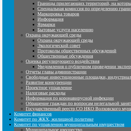
Границы прилегающих территорий, на которы
Специальная комиссия по определению грани
Маркировка товаров
Информация
Ярмарки
Бытовые услуги населению
Охрана окружающей среды
Охрана окружающей среды
Экологический совет
Протоколы общественных обсуждений
Общественные обсуждения
Оценка регулирующего воздействия
Уведомления о публичном проведении экспер
Отчеты главы администрации
Свободные инвестиционные площадки, индустриал
Развитие конкуренции
Проектное управление
Налоговые расходы
Информация по коронавирусной инфекции
Обращение граждан по вопросам нелегальной заня
Государственный реестр СО НКО Волховского мун
Комитет финансов
Комитет по ЖКХ, жилищной политике
Комитет по управлению муниципальным имуществом
Муниципальное имущество