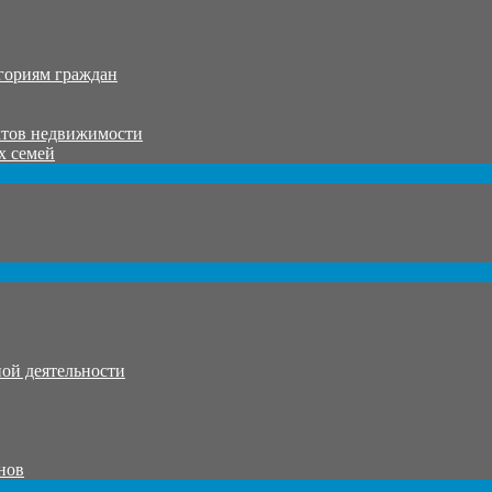
гориям граждан
ктов недвижимости
х семей
ой деятельности
нов