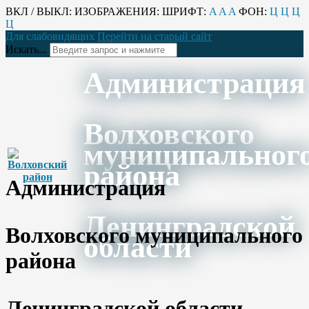
ВКЛ / ВЫКЛ:
ИЗОБРАЖЕНИЯ:
ШРИФТ:
A
A
A
ФОН:
Ц
Ц
Ц
Ц
Для слабовидящих
Перейти на старый сайт
Искать...
Администрация
Волховского
муниципальног
района
Администрация
Ленинградской
Волховского муниципального
области
района
Ленинградской области