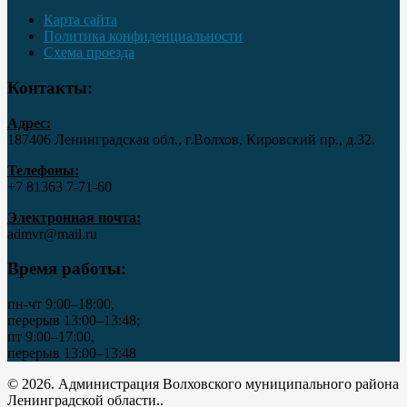
Карта сайта
Политика конфиденциальности
Схема проезда
Контакты:
Адрес:
187406 Ленинградская обл., г.Волхов, Кировский пр., д.32.
Телефоны:
+7 81363 7‑71-60
Электронная почта:
admvr@mail.ru
Время работы:
пн-чт 9:00–18:00,
перерыв 13:00–13:48;
пт 9:00–17:00,
перерыв 13:00–13:48
© 2026. Администрация Волховского муниципального района
Ленинградской области..