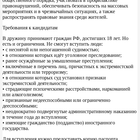
общественного порядка, участвовать в профилактике
правонарушений, обеспечивать безопасность на массовых
мероприятиях и в чрезвычайных ситуациях, а также
распространять правовые знания среди жителей.
Требования к кандидатам
В дружину принимают граждан РФ, достигших 18 лет. Но
есть и ограничения. Не смогут вступить люди:
• с неснятой или непогашенной судимостью;
• в отношении которых идёт уголовное преследование;
• ранее осуждённые за умышленные преступления;
• включённые в перечень лиц, причастных к экстремистской
деятельности или терроризму;
• в отношении которых суд установил признаки
экстремистской деятельности;
• страдающие психическими расстройствами, наркоманией
или алкоголизмом;
• признанные недееспособными или ограниченно
дееспособными;
• неоднократно подвергнутые административному наказанию
в течение года до вступления;
• имеющие гражданство (подданство) иностранного
государства.
Для вступления нужно предоставить копию паспорта,