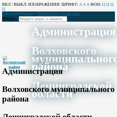
ВКЛ / ВЫКЛ:
ИЗОБРАЖЕНИЯ:
ШРИФТ:
A
A
A
ФОН:
Ц
Ц
Ц
Ц
Для слабовидящих
Перейти на старый сайт
Искать...
Администрация
Волховского
муниципальног
района
Администрация
Ленинградской
Волховского муниципального
области
района
Ленинградской области