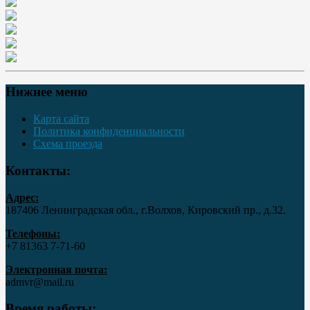
Нижнее меню
Карта сайта
Политика конфиденциальности
Схема проезда
Контакты:
Адрес:
187406 Ленинградская обл., г.Волхов, Кировский пр., д.32.
Телефоны:
+7 81363 7‑71-60
Электронная почта:
admvr@mail.ru
Время работы: