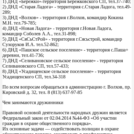
1) ДНД «Бережки»-территория Бережковского СП, тел.37-740;
2) ДНД «Старая Ладога» - территория с.Старая Ладога, тел.49-
289;
3) ДНД «Волхов» - территория г.Волхов, командир Кокина
М.Н. тел.79-785;
4) ДНД «Новая Ладога» - территория г.Новая Ладога,
командир Соболев А.А., тел.31-898;
5) ДНД «СяСьСтРой» - территория г.Сясьстрой, командир
Сухоруков И.А. тел.52-862;
6) ДНД «Пашское сельское поселение» - территория с.Паша+
деревни, тел.41-736;
7) ДНД «Селивановское сельское поселение» - территория
Селивановского СП, тел.57-433;
8) ДНД «Усадищенское сельское поселение» - территория
Усадищенского СП, тел.34-318
По всем вопросам обращаться в администрацию г. Волхов, пр.
Кировский д. 32, тел. 8 (813) 637-97-85
Чем занимаются дружинники
Правовой основой деятельности народных дружин является
Федеральный закон от 02.04.2014 №44-ФЗ «Об участии
граждан в охране общественного порядка».
Их основные задачи — содействовать полиции в охране