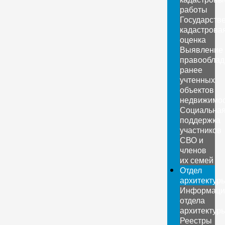
работы
Государств
кадастрова
оценка
Выявление
правооблад
ранее
учтенных
объектов
недвижимо
Социальна
поддержка
участников
СВО и
членов
их семей
Отдел
архитектур
Информаци
отдела
архитектур
Реестры