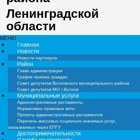
Ленинградской
области
МЕНЮ
Главная
Новости
Новости партнеров
Район
Глава администрации
График приема граждан
Совет депутатов Волховского муниципального района
Совет депутатов МО г.Волхов
Муниципальные услуги
Административные регламенты
Нормативно-правовые акты
Проекты административных регламентов
Перечень массовых социально-значимых услуг,
оказываемых через ЕПГУ
Достопримечательности
Служба по контракту