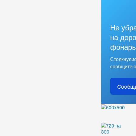
Не убр
на доро
фонарь
Столкнулис
сообщите о
Сообщи