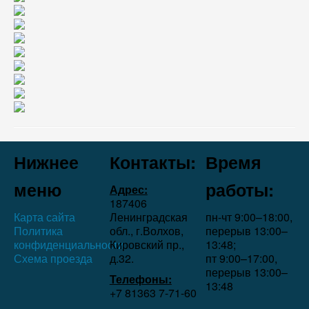
Нижнее
Контакты:
Время
меню
работы:
Адрес:
187406
Карта сайта
Ленинградская
пн-чт 9:00–18:00,
Политика
обл., г.Волхов,
перерыв 13:00–
конфиденциальности
Кировский пр.,
13:48;
Схема проезда
д.32.
пт 9:00–17:00,
перерыв 13:00–
Телефоны:
13:48
+7 81363 7‑71-60