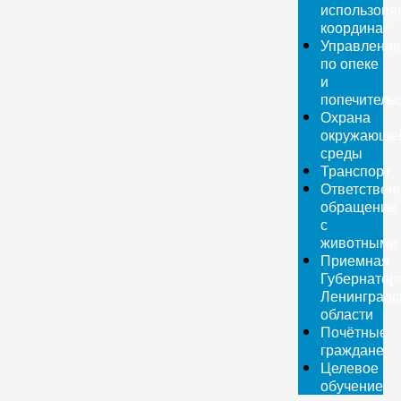
использова
координат
Управление
по опеке
и
попечитель
Охрана
окружающе
среды
Транспорт
Ответствен
обращение
с
животными
Приемная
Губернатор
Ленинградс
области
Почётные
граждане
Целевое
обучение