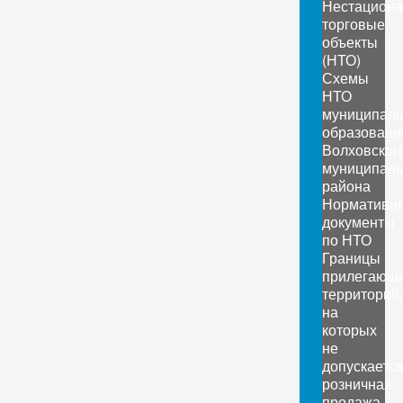
Нестацион
торговые
объекты
(НТО)
Схемы
НТО
муниципал
образовани
Волховског
муниципаль
района
Нормативн
документы
по НТО
Границы
прилегающ
территорий,
на
которых
не
допускаетс
розничная
продажа