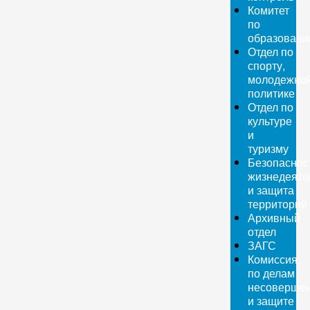
Комитет
по
образован
Отдел по
спорту,
молодежно
политике
Отдел по
культуре
и
туризму
Безопаснос
жизнедеяте
и защита
территорий
Архивный
отдел
ЗАГС
Комиссия
по делам
несовершен
и защите