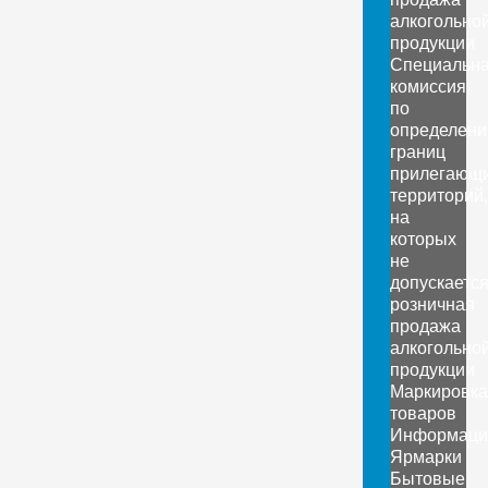
алкогольно
продукции
Специальн
комиссия
по
определен
границ
прилегающ
территорий,
на
которых
не
допускаетс
розничная
продажа
алкогольно
продукции
Маркировка
товаров
Информаци
Ярмарки
Бытовые