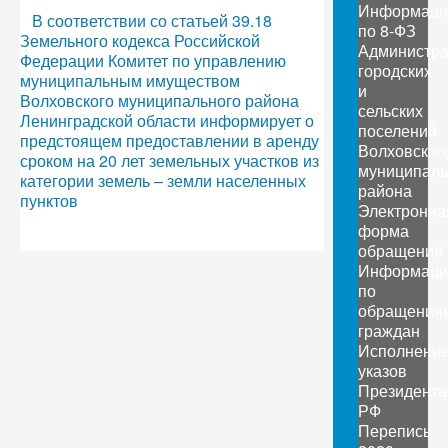
Информаци
В соответствии со статьей 39.18
по 8-ФЗ
Земельного кодекса Российской
Администр
Федерации Комитет по управлению
городских
муниципальным имуществом
и
Волховского муниципального района
сельских
Ленинградской области информирует о
поселений
предстоящем предоставлении в аренду
Волховског
сроком на 20 лет земельных участков из
муниципаль
категории земель – земли населенных
района
пунктов
Электронна
форма
обращений
Информаци
по
обращения
граждан
Исполнени
указов
Президента
РФ
Перепись