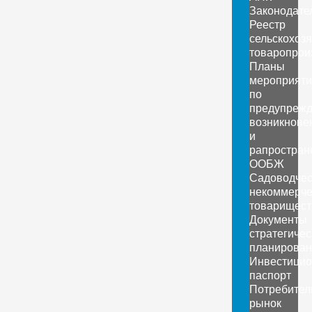
Законодате
Реестр
сельскохоз
товаропрои
Планы
мероприяти
по
предупреж
возникнове
и
рапростран
ООБЖ
Садоводчес
некоммерче
товарищест
Документы
стратегичес
планирован
Инвестици
паспорт
Потребител
рынок