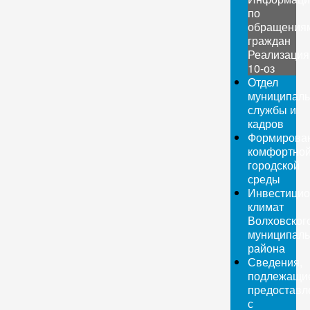
по
обращения
граждан
Реализация
10-оз
Отдел
муниципаль
службы и
кадров
Формирова
комфортно
городской
среды
Инвестици
климат
Волховског
муниципаль
района
Сведения,
подлежащи
предоставл
с