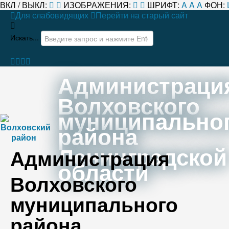
ВКЛ / ВЫКЛ:
ИЗОБРАЖЕНИЯ:
ШРИФТ:
A
A
A
ФОН:
Для слабовидящих
Перейти на старый сайт
Искать...
Администраци
Волховского
муниципально
района
Ленинградской
Администрация
области
Волховского
муниципального
района