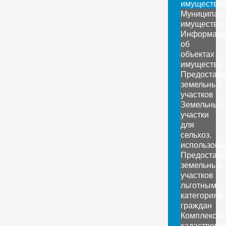
имущество
Муниципал
имущество
Информаци
об
объектах
имущества
Предоставл
земельных
участков
Земельные
участки
для
сельхоз.
использова
Предоставл
земельных
участков
льготным
категориям
граждан
Комплексн
кадастровы