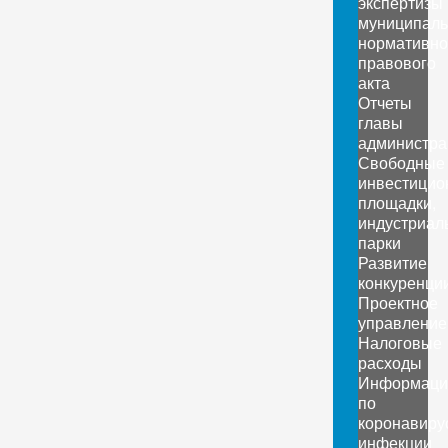
экспертизы
муниципаль
нормативно
правового
акта
Отчеты
главы
администра
Свободные
инвестицио
площадки,
индустриал
парки
Развитие
конкуренци
Проектное
управление
Налоговые
расходы
Информаци
по
коронавиру
инфекции