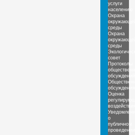
услуги
населению
Охрана
окружающе
среды
Охрана
окружающе
среды
Экологичес
совет
Протоколы
обществен
обсуждений
Обществен
обсуждения
Оценка
регулирующ
воздействи
Уведомлен
о
публичном
проведении