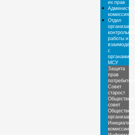
их прав
Администра
комиссия
Отдел
организаци
контрольно
работы и
взаимодейс
с
органами
МСУ
Защита
прав
потребител
Совет
старост
Обществен
совет
Обществен
организаци
Инициатив
комиссии
Информаци