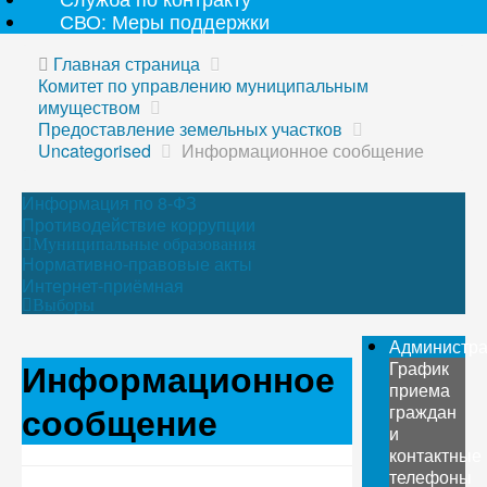
СВО: Меры поддержки
Главная страница
Комитет по управлению муниципальным
имуществом
Предоставление земельных участков
Uncategorised
Информационное сообщение
Информация по 8-ФЗ
Противодействие коррупции
Муниципальные образования
Нормативно-правовые акты
Интернет-приёмная
Выборы
Администр
Информационное
График
приема
сообщение
граждан
и
контактные
телефоны