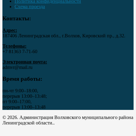
Политика конфиденциальности
Схема проезда
Контакты:
Адрес:
187406 Ленинградская обл., г.Волхов, Кировский пр., д.32.
Телефоны:
+7 81363 7‑71-60
Электронная почта:
admvr@mail.ru
Время работы:
пн-чт 9:00–18:00,
перерыв 13:00–13:48;
пт 9:00–17:00,
перерыв 13:00–13:48
© 2026. Администрация Волховского муниципального района
Ленинградской области..