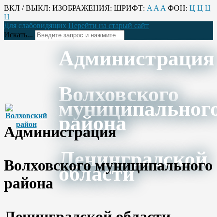
ВКЛ / ВЫКЛ:
ИЗОБРАЖЕНИЯ:
ШРИФТ:
A
A
A
ФОН:
Ц
Ц
Ц
Ц
Для слабовидящих
Перейти на старый сайт
Искать...
Администрация
Волховского
муниципальног
района
Администрация
Ленинградской
Волховского муниципального
области
района
Ленинградской области