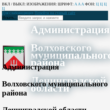
ВКЛ / ВЫКЛ:
ИЗОБРАЖЕНИЯ:
ШРИФТ:
A
A
A
ФОН:
Ц
Ц
Ц
Ц
Для слабовидящих
Перейти на старый сайт
Искать...
Администрация
Волховского
муниципальног
района
Администрация
Ленинградской
Волховского муниципального
области
района
Ленинградской области