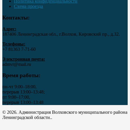
Политика конфиденциальности
Схема проезда
Контакты:
Адрес:
187406 Ленинградская обл., г.Волхов, Кировский пр., д.32.
Телефоны:
+7 81363 7‑71-60
Электронная почта:
admvr@mail.ru
Время работы:
пн-чт 9:00–18:00,
перерыв 13:00–13:48;
пт 9:00–17:00,
перерыв 13:00–13:48
© 2026. Администрация Волховского муниципального района
Ленинградской области..