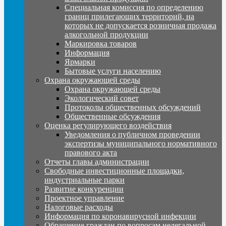
Специальная комиссия по определению
границ прилегающих территорий, на
которых не допускается розничная продажа
алкогольной продукции
Маркировка товаров
Информация
Ярмарки
Бытовые услуги населению
Охрана окружающей среды
Охрана окружающей среды
Экологический совет
Протоколы общественных обсуждений
Общественные обсуждения
Оценка регулирующего воздействия
Уведомления о публичном проведении
экспертизы муниципального нормативного
правового акта
Отчеты главы администрации
Свободные инвестиционные площадки,
индустриальные парки
Развитие конкуренции
Проектное управление
Налоговые расходы
Информация по коронавирусной инфекции
Обращение граждан по вопросам нелегальной