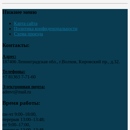
Нижнее меню
Карта сайта
Политика конфиденциальности
Схема проезда
Контакты:
Адрес:
187406 Ленинградская обл., г.Волхов, Кировский пр., д.32.
Телефоны:
+7 81363 7‑71-60
Электронная почта:
admvr@mail.ru
Время работы:
пн-чт 9:00–18:00,
перерыв 13:00–13:48;
пт 9:00–17:00,
перерыв 13:00–13:48