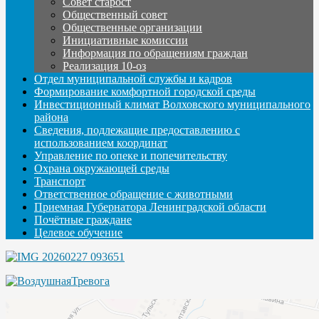
Совет старост
Общественный совет
Общественные организации
Инициативные комиссии
Информация по обращениям граждан
Реализация 10-оз
Отдел муниципальной службы и кадров
Формирование комфортной городской среды
Инвестиционный климат Волховского муниципального
района
Сведения, подлежащие предоставлению с
использованием координат
Управление по опеке и попечительству
Охрана окружающей среды
Транспорт
Ответственное обращение с животными
Приемная Губернатора Ленинградской области
Почётные граждане
Целевое обучение