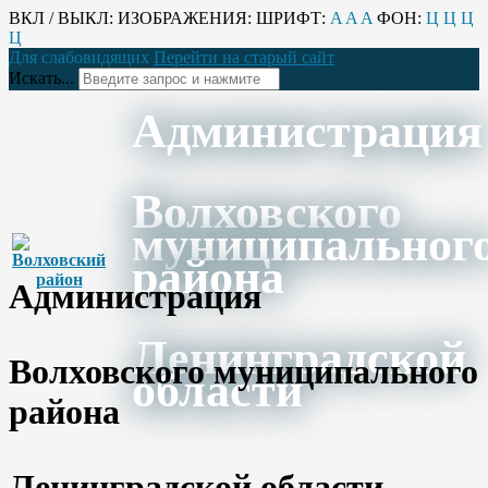
ВКЛ / ВЫКЛ:
ИЗОБРАЖЕНИЯ:
ШРИФТ:
A
A
A
ФОН:
Ц
Ц
Ц
Ц
Для слабовидящих
Перейти на старый сайт
Искать...
Администрация
Волховского
муниципальног
района
Администрация
Ленинградской
Волховского муниципального
области
района
Ленинградской области