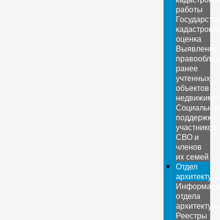
работы
Государств
кадастрова
оценка
Выявление
правооблад
ранее
учтенных
объектов
недвижимо
Социальна
поддержка
участников
СВО и
членов
их семей
Отдел
архитектур
Информаци
отдела
архитектур
Реестры