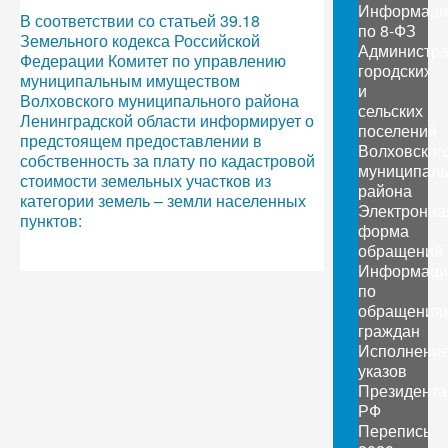
Информаци
В соответствии со статьей 39.18
по 8-ФЗ
Земельного кодекса Российской
Администр
Федерации Комитет по управлению
городских
муниципальным имуществом
и
Волховского муниципального района
сельских
Ленинградской области информирует о
поселений
предстоящем предоставлении в
Волховског
собственность за плату по кадастровой
муниципаль
стоимости земельных участков из
района
категории земель – земли населенных
Электронна
пунктов:
форма
обращений
Информаци
по
обращения
граждан
Исполнени
указов
Президента
РФ
Перепись