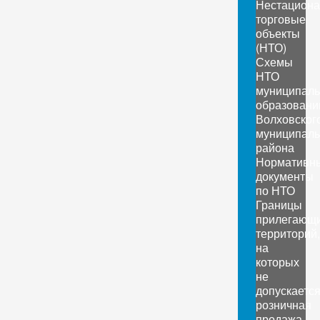
Нестацион
торговые
объекты
(НТО)
Схемы
НТО
муниципал
образовани
Волховског
муниципаль
района
Нормативн
документы
по НТО
Границы
прилегающ
территорий,
на
которых
не
допускаетс
розничная
продажа