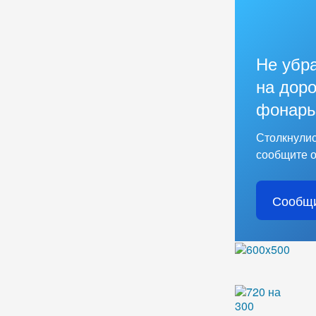
Не убр
на доро
фонарь
Столкнулис
сообщите о
Сообщи