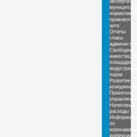
экспертизы
муниципаль
нормативно
правового
акта
Отчеты
главы
администра
Свободные
инвестицио
площадки,
индустриал
парки
Развитие
конкуренци
Проектное
управление
Налоговые
расходы
Информаци
по
коронавиру
инфекции