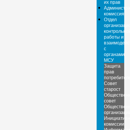
их прав
Администра
комиссия
Отдел
организаци
контрольно
работы и
взаимодейс
с
органами
МСУ
Защита
прав
потребител
Совет
старост
Обществен
совет
Обществен
организаци
Инициатив
комиссии
Информаци