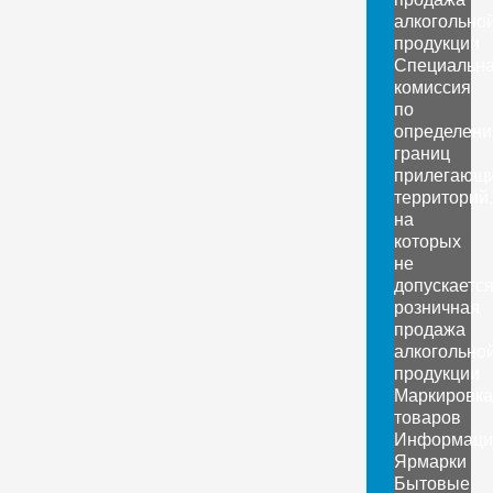
алкогольно
продукции
Специальн
комиссия
по
определен
границ
прилегающ
территорий,
на
которых
не
допускаетс
розничная
продажа
алкогольно
продукции
Маркировка
товаров
Информаци
Ярмарки
Бытовые