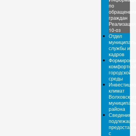
по
обращения
граждан
Реализация
10-оз
Отдел
муниципаль
службы и
кадров
Формирова
комфортно
городской
среды
Инвестици
климат
Волховског
муниципаль
района
Сведения,
подлежащи
предоставл
с