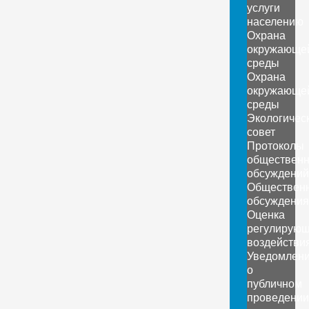
услуги
населению
Охрана
окружающе
среды
Охрана
окружающе
среды
Экологичес
совет
Протоколы
обществен
обсуждений
Обществен
обсуждения
Оценка
регулирующ
воздействи
Уведомлен
о
публичном
проведении