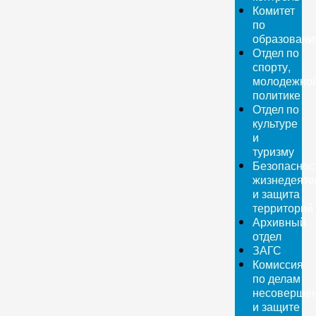
Комитет
по
образован
Отдел по
спорту,
молодежно
политике
Отдел по
культуре
и
туризму
Безопаснос
жизнедеяте
и защита
территорий
Архивный
отдел
ЗАГС
Комиссия
по делам
несовершен
и защите