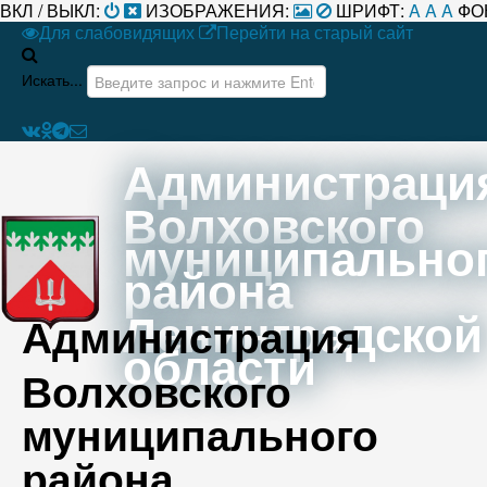
ВКЛ / ВЫКЛ:
ИЗОБРАЖЕНИЯ:
ШРИФТ:
A
A
A
ФО
Для слабовидящих
Перейти на старый сайт
Искать...
Администраци
Волховского
муниципально
района
Ленинградской
Администрация
области
Волховского
муниципального
района