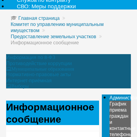
СВО: Меры поддержки
Главная страница
Комитет по управлению муниципальным
имуществом
Предоставление земельных участков
Информационное сообщение
Информация по 8-ФЗ
Противодействие коррупции
Муниципальные образования
Нормативно-правовые акты
Интернет-приёмная
Выборы
Администр
Информационное
График
приема
сообщение
граждан
и
контактные
телефоны