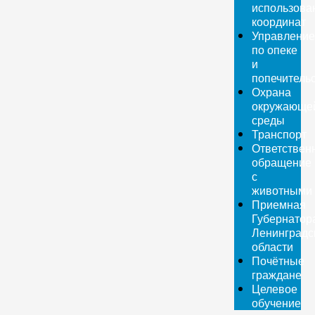
использова
координат
Управление
по опеке
и
попечитель
Охрана
окружающе
среды
Транспорт
Ответствен
обращение
с
животными
Приемная
Губернатор
Ленинградс
области
Почётные
граждане
Целевое
обучение