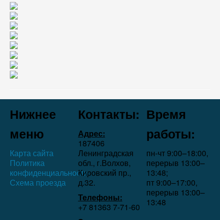
Нижнее
Контакты:
Время
меню
работы:
Адрес:
187406
Карта сайта
Ленинградская
пн-чт 9:00–18:00,
Политика
обл., г.Волхов,
перерыв 13:00–
конфиденциальности
Кировский пр.,
13:48;
Схема проезда
д.32.
пт 9:00–17:00,
перерыв 13:00–
Телефоны:
13:48
+7 81363 7‑71-60