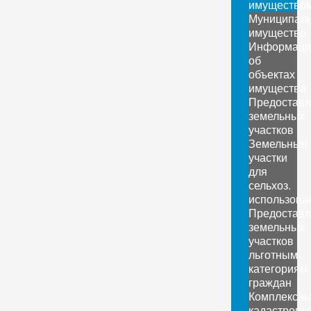
имущество
Муниципал
имущество
Информаци
об
объектах
имущества
Предоставл
земельных
участков
Земельные
участки
для
сельхоз.
использова
Предоставл
земельных
участков
льготным
категориям
граждан
Комплексн
кадастровы