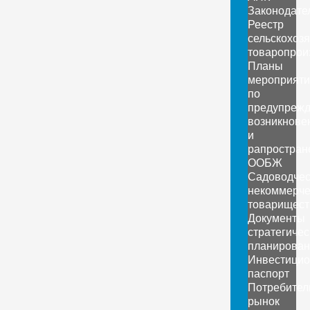
Законодате
Реестр
сельскохоз
товаропрои
Планы
мероприяти
по
предупреж
возникнове
и
рапростран
ООБЖ
Садоводчес
некоммерче
товарищест
Документы
стратегичес
планирован
Инвестици
паспорт
Потребител
рынок