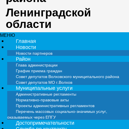
Ленинградской
области
МЕНЮ
Главная
Новости
Новости партнеров
Район
Глава администрации
График приема граждан
Совет депутатов Волховского муниципального района
Совет депутатов МО г.Волхов
Муниципальные услуги
Административные регламенты
Нормативно-правовые акты
Проекты административных регламентов
Перечень массовых социально-значимых услуг,
оказываемых через ЕПГУ
Достопримечательности
Служба по контракту