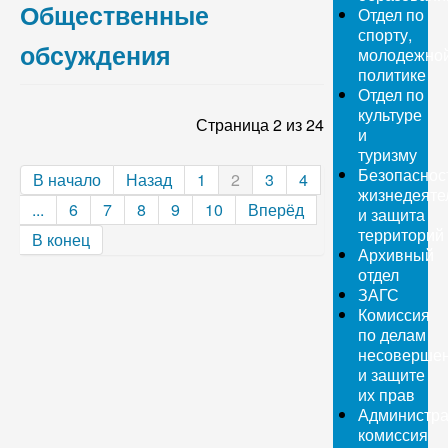
Общественные
Отдел по
спорту,
обсуждения
молодежно
политике
Отдел по
культуре
Страница 2 из 24
и
туризму
Безопаснос
В начало
Назад
1
2
3
4
жизнедеяте
...
6
7
8
9
10
Вперёд
и защита
территорий
В конец
Архивный
отдел
ЗАГС
Комиссия
по делам
несовершен
и защите
их прав
Администра
комиссия