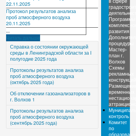
в сфере
22.11.2025
градострои
Протокол результатов анализа
деятельнос
проб атмосферного воздуха
Программы
20.11.2025
комплексно
...
развития
Дополните
Читать дальше
процедуры
Справка о состоянии окружающей
Мастер-
среды в Ленинградской области за I
план г.
полугодие 2025 года
Волхов
Схемы
Протоколы результатов анализа
рекламных
проб атмосферного воздуха
конструкци
(октябрь 2025 года)
Размещени
временных
Об отключении газоанализаторов в
нестациона
г. Волхов 1
аттракцион
Муниципал
Протоколы результатов анализа
контроль
проб атмосферного воздуха
Комитет
(сентябрь 2025 года)
по
образован