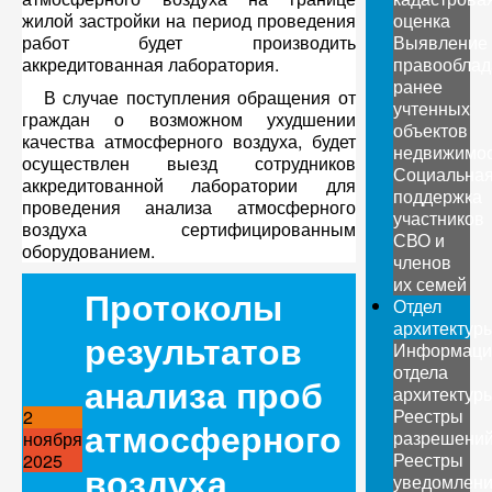
жилой застройки на период проведения
оценка
работ будет производить
Выявление
аккредитованная лаборатория.
правооблад
ранее
В случае поступления обращения от
учтенных
граждан о возможном ухудшении
объектов
качества атмосферного воздуха, будет
недвижимо
осуществлен выезд сотрудников
Социальна
аккредитованной лаборатории для
поддержка
проведения анализа атмосферного
участников
воздуха сертифицированным
СВО и
оборудованием.
членов
их семей
Протоколы
Отдел
архитектур
результатов
Информаци
отдела
анализа проб
архитектур
Реестры
2
атмосферного
разрешени
ноября
Реестры
2025
воздуха
уведомлен