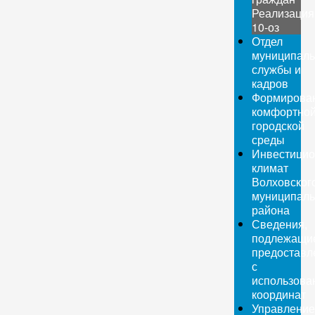
Реализация
10-оз
Отдел
муниципаль
службы и
кадров
Формирова
комфортно
городской
среды
Инвестици
климат
Волховског
муниципаль
района
Сведения,
подлежащи
предоставл
с
использова
координат
Управление