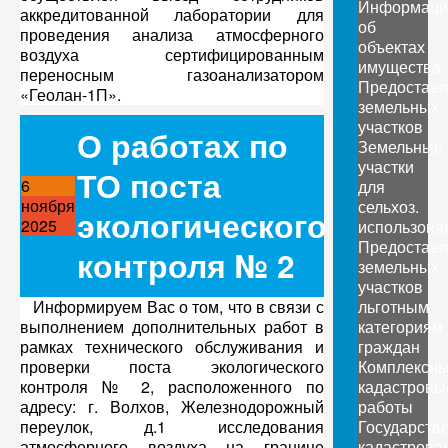
Информаци
аккредитованной лаборатории для
об
проведения анализа атмосферного
объектах
воздуха сертифицированным
имущества
переносным газоанализатором
Предоставл
«Геолан-1П».
земельных
участков
О работах по
Земельные
участки
ТО поста
6
для
ноября
сельхоз.
экологического
2025
использова
Предоставл
контроля № 2
земельных
участков
Информируем Вас о том, что в связи с
льготным
выполнением дополнительных работ в
категориям
рамках технического обслуживания и
граждан
проверки поста экологического
Комплексн
контроля № 2, расположенного по
кадастровы
адресу: г. Волхов, Железнодорожный
работы
переулок, д.1 исследования
Государств
атмосферного воздуха на границе
кадастрова