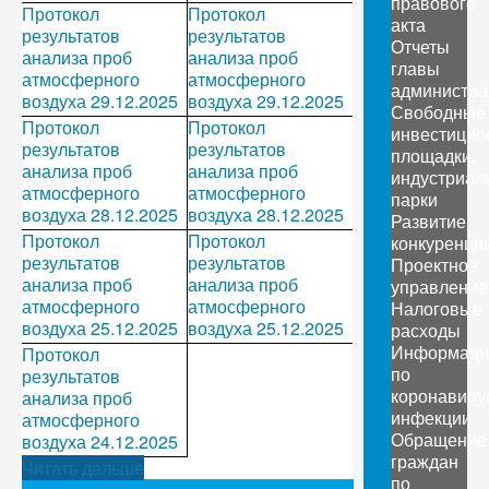
правового
Протокол
Протокол
акта
результатов
результатов
Отчеты
анализа проб
анализа проб
главы
атмосферного
атмосферного
администра
воздуха 29.12.2025
воздуха 29.12.2025
Свободные
Протокол
Протокол
инвестицио
результатов
результатов
площадки,
анализа проб
анализа проб
индустриал
атмосферного
атмосферного
парки
воздуха 28.12.2025
воздуха 28.12.2025
Развитие
Протокол
Протокол
конкуренци
результатов
результатов
Проектное
анализа проб
анализа проб
управление
атмосферного
атмосферного
Налоговые
воздуха 25.12.2025
воздуха 25.12.2025
расходы
Информаци
Протокол
по
результатов
коронавиру
анализа проб
инфекции
атмосферного
Обращение
воздуха 24.12.2025
граждан
Читать дальше
по