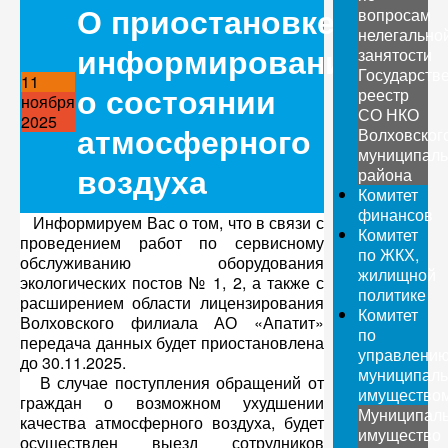
О приостановке
вопросам
нелегально
информирования
занятости
Государств
11
о состоянии
реестр
ноября
СО НКО
2025
атмосферного
Волховског
муниципаль
воздуха
района
Комитет
финансов
Информируем Вас о том, что в связи с
Комитет
проведением работ по сервисному
по ЖКХ,
обслуживанию оборудования
жилищной
экологических постов № 1, 2, а также с
политике
расширением области лицензирования
Комитет
Волховского филиала АО «Апатит»
по
передача данных будет приостановлена
управлени
до 30.11.2025.
муниципал
В случае поступления обращений от
имущество
граждан о возможном ухудшении
Муниципал
качества атмосферного воздуха, будет
имущество
осуществлен выезд сотрудников