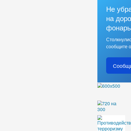
Не убр
на доро
фонарь
Столкнулис
сообщите о
Сообщи