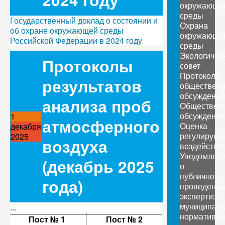
окружающе
среды
Государственный доклад о состоянии и
Охрана
об охране окружающей среды
окружающе
Российской Федерации в 2024 году
среды
Экологичес
Протоколы
совет
Протоколы
результатов
обществен
обсуждений
анализа проб
Обществен
обсуждения
1
атмосферного
Оценка
декабря
регулирующ
2025
воздуха
воздействи
Уведомлен
(декабрь 2025
о
публичном
года)
проведении
экспертизы
муниципаль
...
нормативно
Пост № 1
Пост № 2