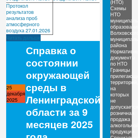
(НТО)
Протокол
Схемы
результатов
НТО
анализа проб
муниципал
атмосферного
образовани
воздуха 27.01.2026
Волховског
Читать дальше
муниципаль
района
Справка о
Нормативн
документы
состоянии
по НТО
Границы
окружающей
прилегающ
территорий,
среды в
25
на
декабря
которых
Ленинградской
2025
не
допускаетс
области за 9
розничная
продажа
месяцев 2025
алкогольно
продукции
года
Специальн