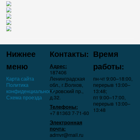
Нижнее
Контакты:
Время
меню
работы:
Адрес:
187406
Карта сайта
Ленинградская
пн-чт 9:00–18:00,
Политика
обл., г.Волхов,
перерыв 13:00–
конфиденциальности
Кировский пр.,
13:48;
Схема проезда
д.32.
пт 9:00–17:00,
перерыв 13:00–
Телефоны:
13:48
+7 81363 7‑71-60
Электронная
почта:
admvr@mail.ru