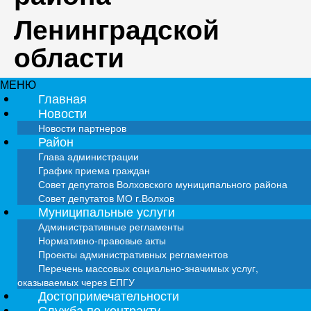
Ленинградской
области
МЕНЮ
Главная
Новости
Новости партнеров
Район
Глава администрации
График приема граждан
Совет депутатов Волховского муниципального района
Совет депутатов МО г.Волхов
Муниципальные услуги
Административные регламенты
Нормативно-правовые акты
Проекты административных регламентов
Перечень массовых социально-значимых услуг,
оказываемых через ЕПГУ
Достопримечательности
Служба по контракту