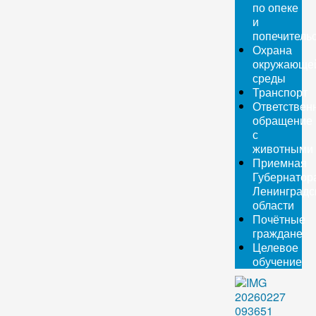
по опеке
и
попечитель
Охрана
окружающе
среды
Транспорт
Ответствен
обращение
с
животными
Приемная
Губернатор
Ленинградс
области
Почётные
граждане
Целевое
обучение