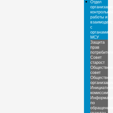
Отдел
организаци
контрольно
работы и
взаимодейс
с
органами
МСУ
Защита
прав
потребител
Совет
старост
Обществен
совет
Обществен
организаци
Инициатив
комиссии
Информаци
по
обращения
граждан