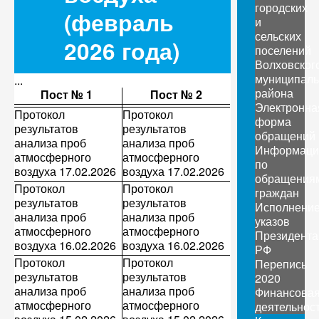
городских
(февраль
и
сельских
2026 года)
поселений
Волховског
муниципаль
...
района
Пост № 1
Пост № 2
Электронна
Протокол
Протокол
форма
результатов
результатов
обращений
анализа проб
анализа проб
Информаци
атмосферного
атмосферного
по
воздуха 17.02.2026
воздуха 17.02.2026
обращения
Протокол
Протокол
граждан
результатов
результатов
Исполнени
анализа проб
анализа проб
указов
атмосферного
атмосферного
Президента
воздуха 16.02.2026
воздуха 16.02.2026
РФ
Протокол
Протокол
Перепись
результатов
результатов
2020
анализа проб
анализа проб
Финансова
атмосферного
атмосферного
деятельнос