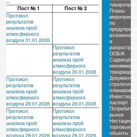
...
товаропрои
Пост № 1
Пост № 2
Планы
Протокол
мероприяти
результатов
по
анализа проб
предупреж
атмосферного
возникнове
воздуха 31.01.2026
и
Протокол
рапростран
результатов
ООБЖ
анализа проб
Садоводчес
атмосферного
некоммерче
воздуха 30.01.2026
товарищест
Документы
Протокол
Протокол
стратегичес
результатов
результатов
планирован
анализа проб
анализа проб
Инвестици
атмосферного
атмосферного
паспорт
воздуха 29.01.2026
воздуха 29.01.2026
Потребител
Протокол
Протокол
рынок
результатов
результатов
Нестацион
анализа проб
анализа проб
торговые
атмосферного
атмосферного
объекты
воздуха 28.01.2026
воздуха 28.01.2026