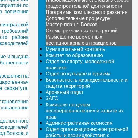
оприятий по
градостроительной деятельности
з попечения
Программы комплексного развития
Дополнительные процедуры
Мастер-план г. Волхов
нинградской
Схемы рекламных конструкций
ю требований
Размещение временных
ого района
нестационарных аттракционов
уководителей
Муниципальный контроль
Комитет по образованию
ие и выдача
Отдел по спорту, молодежной
бственности
политике
Отдел по культуре и туризму
зрешения на
Безопасность жизнедеятельности и
дарственная
защита территорий
я сервитута,
Архивный отдел
ЗАГС
становление
Комиссия по делам
спользования
несовершеннолетних и защите их
прав
щественного
Административная комиссия
оводителей
Отдел организационно-контрольной
од Волхов, и
работы и взаимодействия с