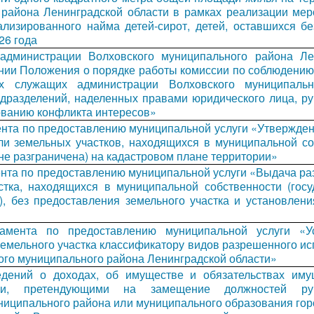
 района Ленинградской области в рамках реализации мер
изированного найма детей-сирот, детей, оставшихся бе
026 года
администрации Волховского муниципального района Ле
ении Положения о порядке работы комиссии по соблюдени
х служащих администрации Волховского муниципальн
одразделений, наделенных правами юридического лица, р
ованию конфликта интересов»
нта по предоставлению муниципальной услуги «Утвержден
ли земельных участков, находящихся в муниципальной со
 не разграничена) на кадастровом плане территории»
нта по предоставлению муниципальной услуги «Выдача ра
стка, находящихся в муниципальной собственности (госу
), без предоставления земельного участка и установлени
ламента по предоставлению муниципальной услуги «У
земельного участка классификатору видов разрешенного и
ого муниципального района Ленинградской области»
дений о доходах, об имуществе и обязательствах иму
ами, претендующими на замещение должностей рук
иципального района или муниципального образования гор