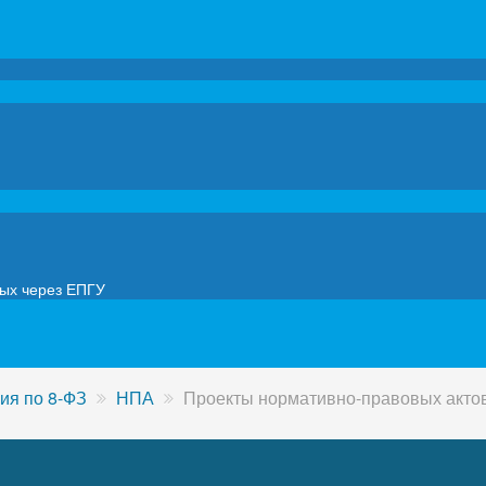
мых через ЕПГУ
я по 8-ФЗ
НПА
Проекты нормативно-правовых акто