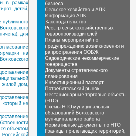
ти в рамках
бизнеса
рот, детей,
Сельское хозяйство и АПК
Информация АПК
 публичного
Законодательство
Волховского
Реестр сельскохозяйственных
ничена), для
товаропроизводителей
Планы мероприятий по
предупреждению возникновения и
огласование
рапространения ООБЖ
ярмарки на
Садоводческие некоммерческие
Волховского
товарищества
Документы стратегического
доставление
планирования
ниципальной
Инвестиционный паспорт
н жилой дом,
Потребительский рынок
Нестационарные торговые объекты
доставление
(НТО)
а который не
Схемы НТО муниципальных
образований Волховского
доставление
муниципального района
бственности
Нормативные документы по НТО
йся объектом
Границы прилегающих территорий,
а Российской