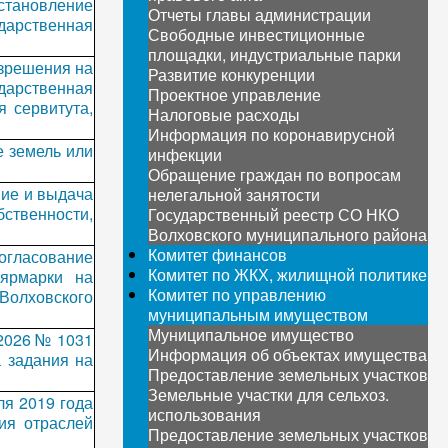
становление
Отчеты главы администрации
дарственная
Свободные инвестиционные
площадки, индустриальные парки
зрешения на
Развитие конкуренции
дарственная
Проектное управление
я сервитута,
Налоговые расходы
Информация по коронавирусной
 земель или
инфекции
Обращение граждан по вопросам
ие и выдача
нелегальной занятости
ственности,
Государственный реестр СО НКО
Волховского муниципального района
Комитет финансов
огласование
Комитет по ЖКХ, жилищной политике
ярмарки на
Комитет по управлению
Волховского
муниципальным имуществом
Муниципальное имущество
.2026 № 1031
Информация об объектах имущества
 задания на
Предоставление земельных участков
Земельные участки для сельхоз.
ля 2019 года
использования
ия отраслей
Предоставление земельных участков