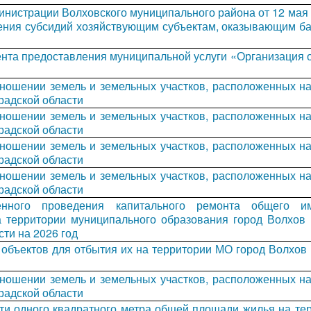
инистрации Волховского муниципального района от 12 мая
ения субсидий хозяйствующим субъектам, оказывающим ба
нта предоставления муниципальной услуги «Организация 
тношении земель и земельных участков, расположенных н
радской области
тношении земель и земельных участков, расположенных н
радской области
тношении земель и земельных участков, расположенных н
радской области
тношении земель и земельных участков, расположенных н
радской области
енного проведения капитального ремонта общего и
 территории муниципального образования город Волхов 
ти на 2026 год
 объектов для отбытия их на территории МО город Волхов
тношении земель и земельных участков, расположенных н
радской области
ти одного квадратного метра общей площади жилья на те