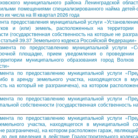
лховского муниципального района Ленинградской облас
илыми помещениями специализированного найма детей-си
 их числа на III квартал 2026 года
нта предоставления муниципальной услуги «Установление
тков и (или) земель, расположенных на территории 
ти (государственная собственность на которые не разгра
 статьей 39.37 Земельного кодекса Российской Федерации»
ламента по предоставлению муниципальной услуги «С
рочной площадке, прием уведомления о проведении 
рритории муниципального образования город Волхов 
сти»
амента по предоставлению муниципальной услуги «Пре
ибо в аренду земельного участка, находящегося в му
ость на который не разграничена), на котором расположе
амента по предоставлению муниципальной услуги «Пре
пальной собственности (государственная собственность н
амента по предоставлению муниципальной услуги «Пре
емельного участка, находящегося в муниципальной со
 не разграничена), на котором расположен гараж, являющи
 до дня введения в действие Градостроительного кодекс