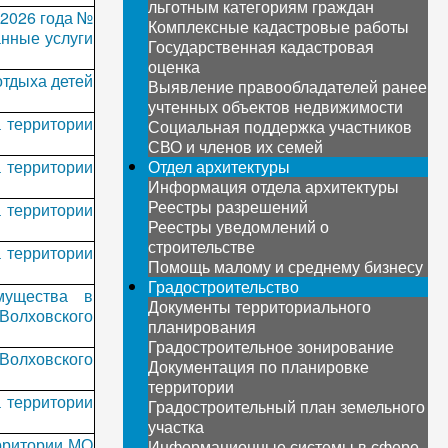
льготным категориям граждан
 2026 года №
Комплексные кадастровые работы
нные услуги
Государственная кадастровая
оценка
отдыха детей
Выявление правообладателей ранее
учтенных объектов недвижимости
а территории
Социальная поддержка участников
СВО и членов их семей
а территории
Отдел архитектуры
Информация отдела архитектуры
Реестры разрешений
а территории
Реестры уведомлений о
строительстве
а территории
Помощь малому и среднему бизнесу
Градостроительство
мущества в
Документы территориального
Волховского
планирования
Градостроительное зонирование
 Волховского
Документация по планировке
территории
а территории
Градостроительный план земельного
участка
рритории МО
Информационные системы в сфере