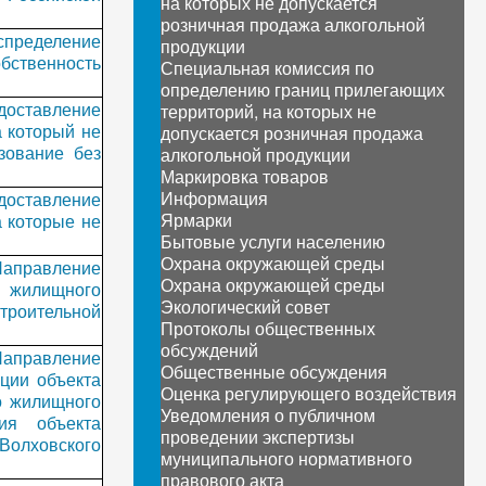
на которых не допускается
розничная продажа алкогольной
спределение
продукции
обственность
Специальная комиссия по
определению границ прилегающих
доставление
территорий, на которых не
а который не
допускается розничная продажа
ьзование без
алкогольной продукции
Маркировка товаров
Информация
доставление
Ярмарки
а которые не
Бытовые услуги населению
Охрана окружающей среды
Направление
Охрана окружающей среды
о жилищного
Экологический совет
троительной
Протоколы общественных
обсуждений
Направление
Общественные обсуждения
ции объекта
Оценка регулирующего воздействия
о жилищного
Уведомления о публичном
ия объекта
проведении экспертизы
 Волховского
муниципального нормативного
правового акта