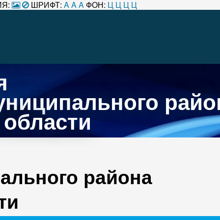
Я:
ШРИФТ:
A
A
A
ФОН:
Ц
Ц
Ц
Ц
я
униципального райо
 области
ального района
ти